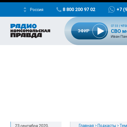
8 800 200 97 02
+7 (
Россия
07:33
|
ЧТО
СВО м
ЭФИР
Иван Пан
Главная
Подкасты
Тем
23 сентября 2020,