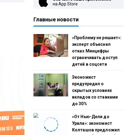
на App Store
Главные новости
«Проблему не решает»:
эксперт объяснил
отказ Минцифры
ограничивать доступ
детей в соцсети
Экономист
предупредил о
скрытых условиях
вкладов со ставками
до 30%
«От Нью-Дели до
Урала»: экономист
Колташов предложил