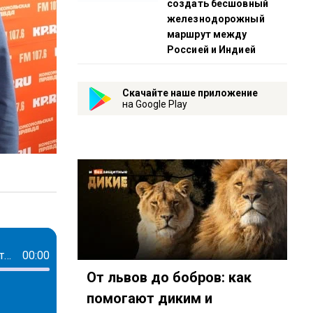
создать бесшовный
железнодорожный
маршрут между
Россией и Индией
Скачайте наше приложение
на Google Play
Роль страховых представителей и оказание онкологической помощи в Удмуртии
00:00
От львов до бобров: как
помогают диким и