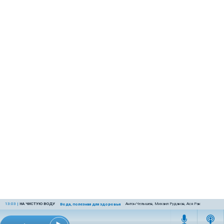
13:03
|
НА ЧИСТУЮ ВОДУ
Антон Челышев, Михаил Рудаков, Ася Рак
Вода, полезная для здоровья