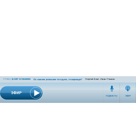
17:03
|
БОВТ И ПАНКИН
Георгий Бовт, Иван Панкин
По каким рельсам поедем, товарищи?
ЭФИР
ПОДКАСТЫ
ЭФИР