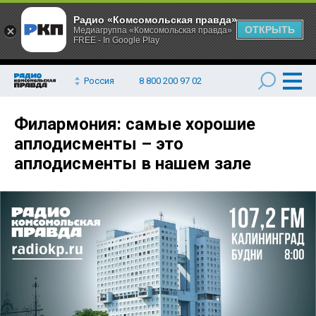
Радио «Комсомольская правда»
ОТКРЫТЬ
Медиагруппа «Комсомольская правда»
FREE - In Google Play
Россия
8 800 200 97 02
Филармония: самые хорошие
аплодисменты – это
аплодисменты в нашем зале