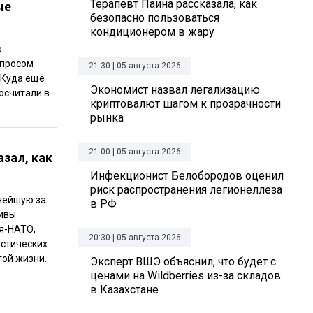
Терапевт Паина рассказала, как
ые
безопасно пользоваться
кондиционером в жару
о
спросом
21:30 | 05 августа 2026
 Куда ещё
Экономист назвал легализацию
посчитали в
криптовалют шагом к прозрачности
рынка
21:00 | 05 августа 2026
азал, как
Инфекционист Белобородов оценил
риск распространения легионеллеза
нейшую за
в РФ
тивы
я-НАТО,
20:30 | 05 августа 2026
истических
той жизни.
Эксперт ВШЭ объяснил, что будет с
ценами на Wildberries из-за складов
в Казахстане