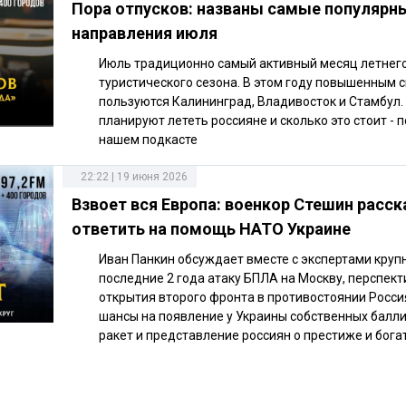
Пора отпусков: названы самые популярн
направления июля
Июль традиционно самый активный месяц летнег
туристического сезона. В этом году повышенным 
пользуются Калининград, Владивосток и Стамбул.
планируют лететь россияне и сколько это стоит - 
нашем подкасте
22:22 | 19 июня 2026
Взвоет вся Европа: военкор Стешин расск
ответить на помощь НАТО Украине
Иван Панкин обсуждает вместе с экспертами круп
последние 2 года атаку БПЛА на Москву, перспек
открытия второго фронта в противостоянии Росси
шансы на появление у Украины собственных балл
ракет и представление россиян о престиже и бога