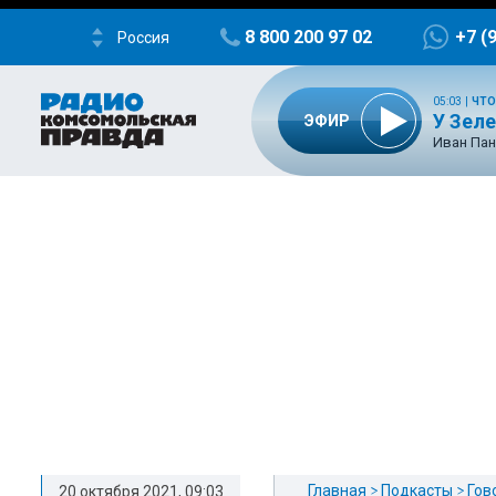
8 800 200 97 02
+7 (
Россия
05:03
|
ЧТО
У Зел
ЭФИР
Иван Пан
Главная
Подкасты
Гов
20 октября 2021, 09:03