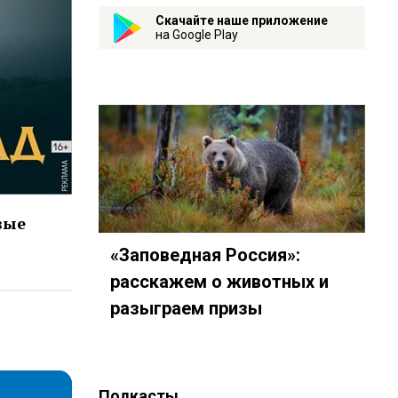
Скачайте наше приложение
на Google Play
вые
«Заповедная Россия»:
расскажем о животных и
разыграем призы
%B2%D0%BE%D1%80%D0%B8%D1%8…
Подкасты