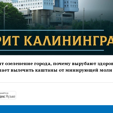
ит озеленение города, почему вырубают здоро
ешает вылечить каштаны от минирующей моли
//podcasts.apple.com/ru/podcast/%D0%B3%D0%BE%D0
https://music.yandex.ru/album/13448043