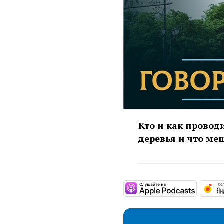
Кто и как провод
деревья и что м
https: