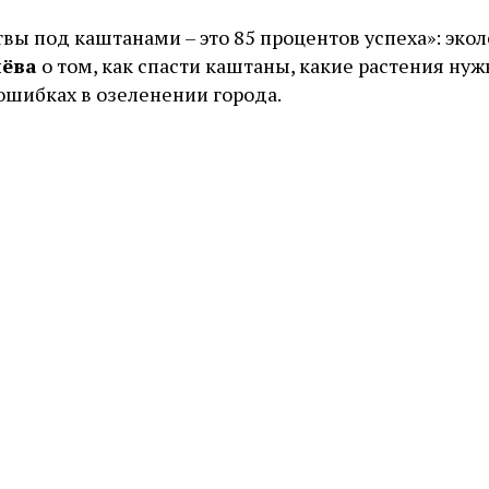
твы под каштанами – это 85 процентов успеха»: экол
лёва
о том, как спасти каштаны, какие растения ну
ошибках в озеленении города.