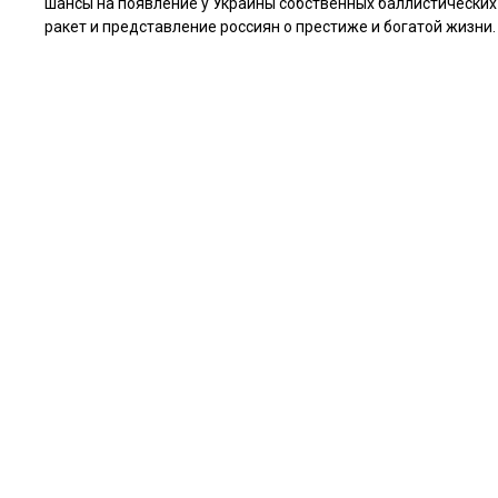
шансы на появление у Украины собственных баллистических
ракет и представление россиян о престиже и богатой жизни.