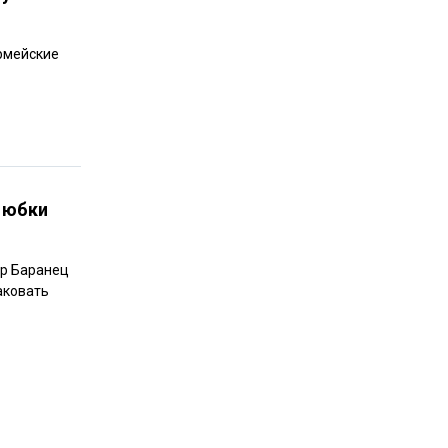
армейские
д юбки
ор Баранец
аковать