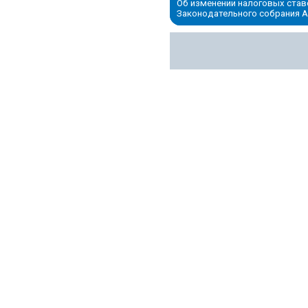
Об изменении налоговых став
Законодательного собрания 