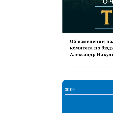
Об изменении нал
комитета по бюд
Александр Никул
00:00