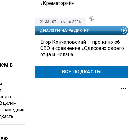
«Крематорий»
21:33 | 07 августа 2026
ДИАЛОГИ НА РАДИО КП
Егор Кончаловский — про кино об
СВО и сравнение «Одиссеи» своего
отца и Нолана
чем в
ВСЕ ПОДКАСТЫ
м
и
род в
 В целом
не замедлил
дкасте.
кую