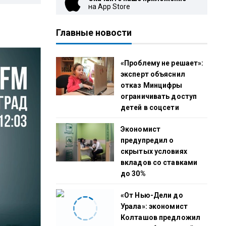
на App Store
Главные новости
«Проблему не решает»:
эксперт объяснил
отказ Минцифры
ограничивать доступ
детей в соцсети
Экономист
предупредил о
скрытых условиях
вкладов со ставками
до 30%
«От Нью-Дели до
Урала»: экономист
Колташов предложил