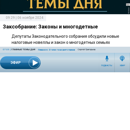
09:29 | 06 ноября 2024
Заксобрание: Законы и многодетные
Депутаты Законодательного собрания обсудили новые
налоговые новеллы и закон о многодетных семьях
07:03
|
ГЛАВНЫЕ ТЕМЫ ДНЯ
Сергей Григорьев
Главное. О чем говорит страна
ЭФИР
ПОДКАСТЫ
ЭФИР
СЕТЕВОЕ ИЗДАНИЕ RADIOKP.RU ЗАРЕГИСТРИРОВАНО РОСКОМНАДЗОРОМ,
СВИДЕТЕЛЬСТВО ЭЛ № ФС77-76389 ОТ 26.07.2019 ГОДА.
УЧРЕДИТЕЛЬ И РЕДАКЦИЯ АО «ИЗДАТЕЛЬСКИЙ ДОМ «КОМСОМОЛЬСКАЯ