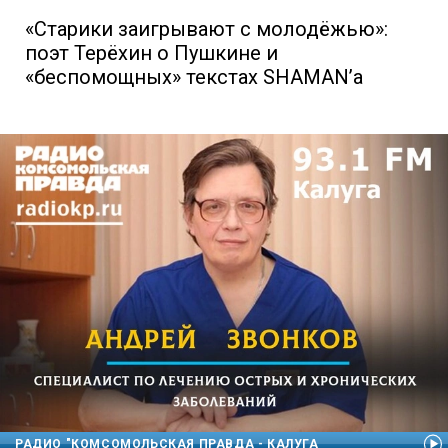
«Старики заигрывают с молодёжью»:
поэт Терёхин о Пушкине и
«беспомощных» текстах SHAMAN’а
РАДИО "КОМСОМОЛЬСКАЯ ПРАВДА - КАЛУГА