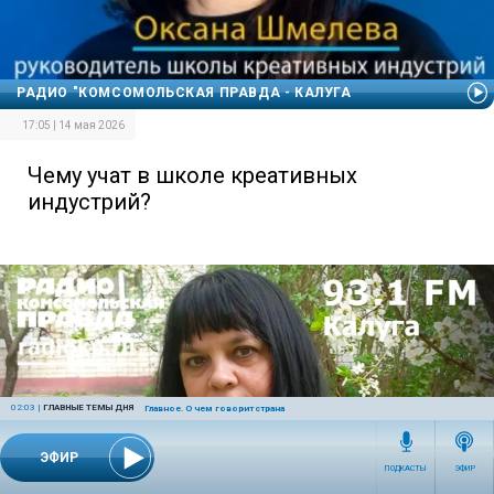
РАДИО "КОМСОМОЛЬСКАЯ ПРАВДА - КАЛУГА
17:05 | 14 мая 2026
Чему учат в школе креативных
индустрий?
02:03
|
ГЛАВНЫЕ ТЕМЫ ДНЯ
Главное. О чем говорит страна
ЭФИР
ПОДКАСТЫ
ЭФИР