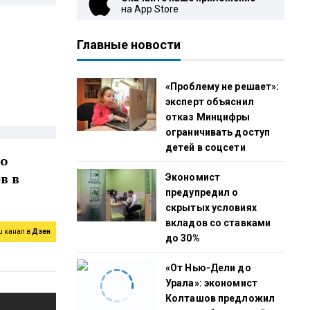
на App Store
Главные новости
«Проблему не решает»:
эксперт объяснил
отказ Минцифры
ограничивать доступ
детей в соцсети
 о
в в
Экономист
предупредил о
скрытых условиях
вкладов со ставками
ш канал в
Дзен
до 30%
«От Нью-Дели до
Урала»: экономист
Колташов предложил