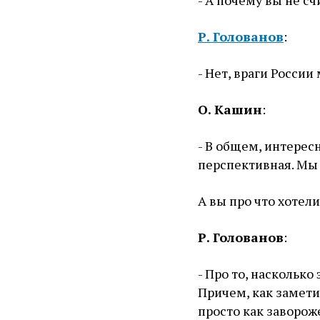
Р. Голованов
:
- Нет, враги Росси
О. Кашин
:
- В общем, интерес
перспективная. Мы 
А вы про что хотели
Р. Голованов
:
- Про то, насколько 
Причем, как замети
просто как заворож