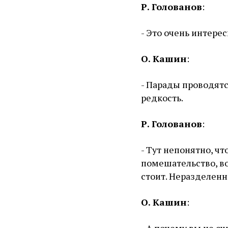
Р. Голованов
:
- Это очень интере
О. Кашин
:
- Парады проводятс
редкость.
Р. Голованов
:
- Тут непонятно, ч
помешательство, во
стоит. Неразделенн
О. Кашин
:
- А почему вы не сч