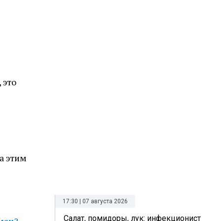
 это
а этим
17:30 | 07 августа 2026
Салат, помидоры, лук: инфекционист
ман?