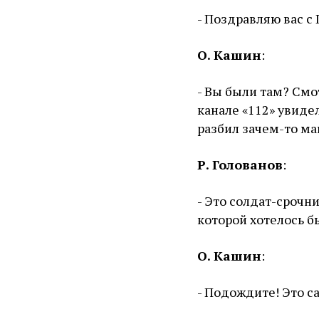
- Поздравляю вас с
О. Кашин
:
- Вы были там? Смот
канале «112» увиде
разбил зачем-то м
Р. Голованов
:
- Это солдат-срочник
которой хотелось бы
О. Кашин
:
- Подождите! Это с