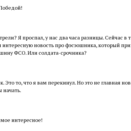
 Победой!
рели? Я проспал, у нас два часа разницы. Сейчас в 
л интересную новость про фэсэошника, который пр
ашину ФСО. Или солдата-срочника?
. Это то, что я вам перекинул. Но это не главная нов
 начать.
амое интересное!