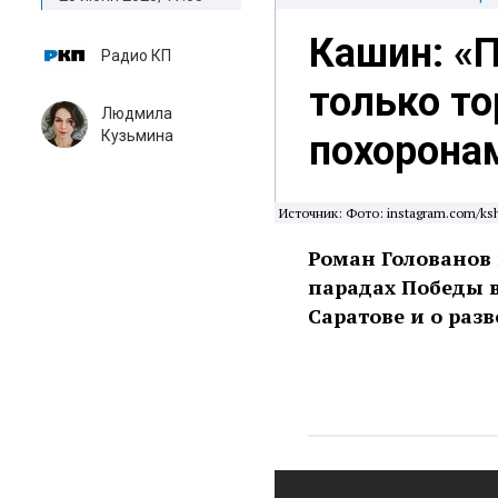
Кашин: «П
Радио КП
только т
Людмила
Кузьмина
похорона
Источник: Фото: instagram.com/ks
Роман Голованов 
парадах Победы в
Саратове и о раз