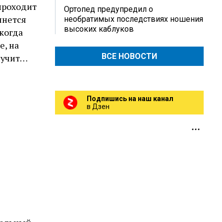
проходит
Ортопед предупредил о
янется
необратимых последствиях ношения
высоких каблуков
когда
е, на
ВСЕ НОВОСТИ
вучит…
Подпишись на наш канал
в Дзен