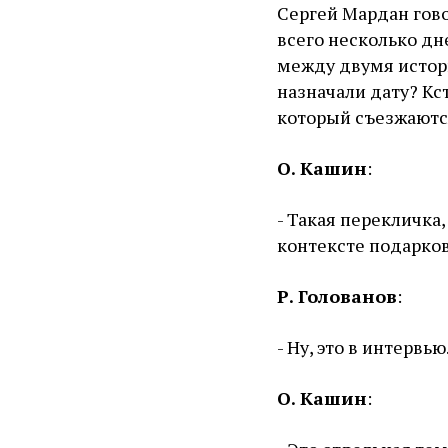
Сергей Мардан гово
всего несколько дне
между двумя истори
назначали дату? Кст
который съезжаются
О. Кашин
:
- Такая перекличка,
контексте подарков
Р. Голованов
:
- Ну, это в интервь
О. Кашин
: