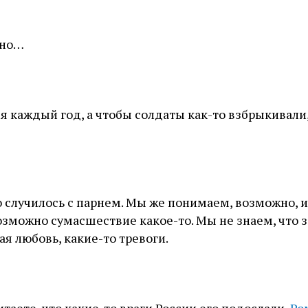
сно…
я каждый год, а чтобы солдаты как-то взбрыкивали,
то случилось с парнем. Мы же понимаем, возможно, и
зможно сумасшествие какое-то. Мы не знаем, что з
ая любовь, какие-то тревоги.
итаете, что какие-то враги России его подослали,
Ро