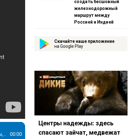
создать бесшовный
железнодорожный
маршрут между
Россией и Индией
Скачайте наше приложение
на Google Play
Центры надежды: здесь
спасают зайчат, медвежат
Олег Кашин: Парад Победы 1945 года оказался не только торжеством победы, но и похоронами надежды на лучшую жизнь
00:00