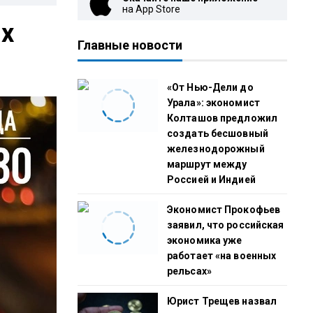
на App Store
ых
Главные новости
«От Нью-Дели до
Урала»: экономист
Колташов предложил
создать бесшовный
железнодорожный
маршрут между
Россией и Индией
Экономист Прокофьев
заявил, что российская
экономика уже
работает «на военных
рельсах»
Юрист Трещев назвал