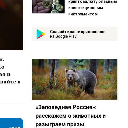
криптовалюту опасным
инвестиционным
инструментом
Скачайте наше приложение
на Google Play
н.
то
ая и
шайте в
«Заповедная Россия»:
расскажем о животных и
разыграем призы