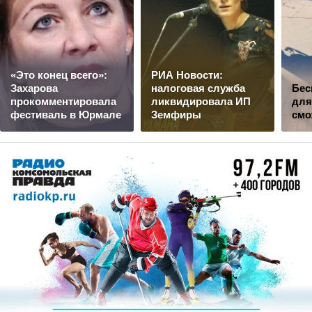
«Это конец всего»:
РИА Новости:
Захарова
налоговая служба
Бес
прокомментировала
ликвидировала ИП
для
фестиваль в Юрмале
Земфиры
смо