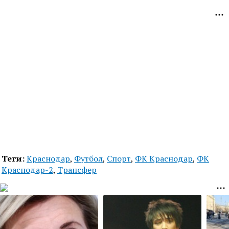
Теги:
Краснодар
,
Футбол
,
Спорт
,
ФК Краснодар
,
ФК
Краснодар-2
,
Трансфер