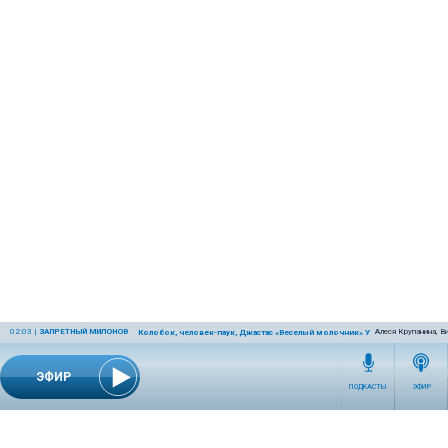
02:03
|
ЗАПРЕТНЫЙ МИЛОНОВ
Алеся Крупанина, В
Колобок, человек-паук, Джастас «Веселый молочник» Уолкер, олимпиад
ЭФИР
ПОДКАСТЫ
ЭФИР