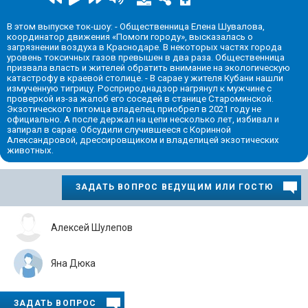
В этом выпуске ток-шоу: - Общественница Елена Шувалова,
координатор движения «Помоги городу», высказалась о
загрязнении воздуха в Краснодаре. В некоторых частях города
уровень токсичных газов превышен в два раза. Общественница
призвала власть и жителей обратить внимание на экологическую
катастрофу в краевой столице. - В сарае у жителя Кубани нашли
измученную тигрицу. Росприроднадзор нагрянул к мужчине с
проверкой из-за жалоб его соседей в станице Староминской.
Экзотического питомца владелец приобрел в 2021 году не
официально. А после держал на цепи несколько лет, избивал и
запирал в сарае. Обсудили случившееся с Коринной
Александровой, дрессировщиком и владелицей экзотических
животных.
ЗАДАТЬ ВОПРОС ВЕДУЩИМ ИЛИ ГОСТЮ
Алексей Шулепов
Яна Дюка
ЗАДАТЬ ВОПРОС