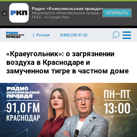
Радио «Комсомольская правда»
ОТКРЫТЬ
Медиагруппа «Комсомольская правда»
FREE - In Google Play
Россия
8 800 200 97 02
«Краеугольник»: о загрязнении
воздуха в Краснодаре и
замученном тигре в частном доме