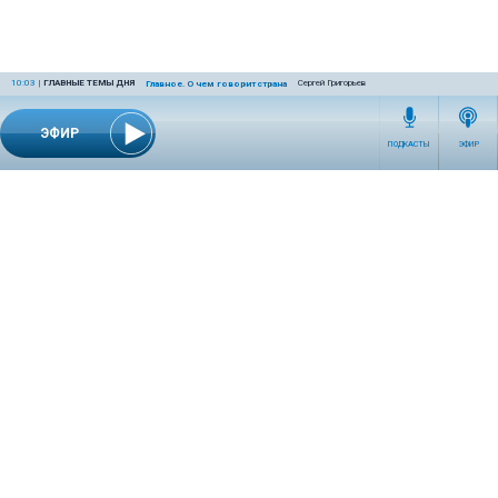
10:03
|
ГЛАВНЫЕ ТЕМЫ ДНЯ
Сергей Григорьев
Главное. О чем говорит страна
ЭФИР
ПОДКАСТЫ
ЭФИР
СЕТЕВОЕ ИЗДАНИЕ RADIOKP.RU ЗАРЕГИСТРИРОВАНО РОСКОМНАДЗОРОМ,
СВИДЕТЕЛЬСТВО ЭЛ № ФС77-76389 ОТ 26.07.2019 ГОДА.
УЧРЕДИТЕЛЬ И РЕДАКЦИЯ АО «ИЗДАТЕЛЬСКИЙ ДОМ «КОМСОМОЛЬСКАЯ
ПРАВДА». ГЕНЕРАЛЬНЫЙ ДИРЕКТОР: НОСОВА ОЛЕСЯ ВЯЧЕСЛАВОВНА.
ИЗДАТЕЛЬ: КОРШУНОВ ИЛЬЯ СЕРГЕЕВИЧ. ШEФ РЕДАКТОР: КУЗЬМИН ДМИТРИЙ
ВЛАДИМИРОВИЧ.
RADIOKPWEB@KP.RU
ТЕЛЕФОН РЕДАКЦИИ: +7 (495) 665-75-28 127015, Г. МОСКВА,
УЛ. НОВОДМИТРОВСКАЯ, Д.5А СТР.8 , ЭТАЖ 7
ИСКЛЮЧИТЕЛЬНЫЕ ПРАВА НА МАТЕРИАЛЫ, РАЗМЕЩЁННЫЕ В СЕТЕВОМ ИЗДАНИИ