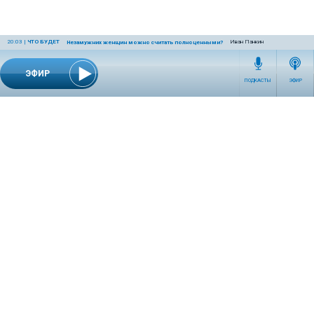
20:03
|
ЧТО БУДЕТ
Иван Панкин
Незамужних женщин можно считать полноценными?
ЭФИР
ПОДКАСТЫ
ЭФИР
СЕТЕВОЕ ИЗДАНИЕ RADIOKP.RU ЗАРЕГИСТРИРОВАНО РОСКОМНАДЗОРОМ,
СВИДЕТЕЛЬСТВО ЭЛ № ФС77-76389 ОТ 26.07.2019 ГОДА.
УЧРЕДИТЕЛЬ И РЕДАКЦИЯ АО «ИЗДАТЕЛЬСКИЙ ДОМ «КОМСОМОЛЬСКАЯ
ПРАВДА». ГЕНЕРАЛЬНЫЙ ДИРЕКТОР: НОСОВА ОЛЕСЯ ВЯЧЕСЛАВОВНА.
ИЗДАТЕЛЬ: КОРШУНОВ ИЛЬЯ СЕРГЕЕВИЧ. ШEФ РЕДАКТОР: КУЗЬМИН ДМИТРИЙ
ВЛАДИМИРОВИЧ.
RADIOKPWEB@KP.RU
ТЕЛЕФОН РЕДАКЦИИ: +7 (495) 665-75-28 127015, Г. МОСКВА,
УЛ. НОВОДМИТРОВСКАЯ, Д.5А СТР.8 , ЭТАЖ 7
ИСКЛЮЧИТЕЛЬНЫЕ ПРАВА НА МАТЕРИАЛЫ, РАЗМЕЩЁННЫЕ В СЕТЕВОМ ИЗДАНИИ
RADIOKP.RU (WWW.RADIOKP.RU), В СООТВЕТСТВИИ С ЗАКОНОДАТЕЛЬСТВОМ
РОССИЙСКОЙ ФЕДЕРАЦИИ ОБ ОХРАНЕ РЕЗУЛЬТАТОВ ИНТЕЛЛЕКТУАЛЬНОЙ