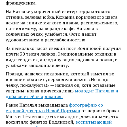
француженка.
На Наталье укороченный свитер терракотового
оттенка, зеленая юбка. Кожанка коричневого цвета
лежит на спинке мягкого дивана, расположенного,
по-видимому, на веранде кафе. Наталья в
солнечных очках, улыбается. Фото дышит
удовольствием и расслабленностью.
За несколько часов свежий пост Водяновой получил
почти 30 тысяч лайков. Эмоциональные отклики в
виде сердечек, аплодирующих ладошек и рожиц с
улыбками заполонили ленту.
Правда, нашелся поклонник, который заметил во
внешнем облике супермодели изъян. «Не надо
челку, пожалуйста!» — написал он, хотя остальные
уверены: новая прическа лишь
молодит Наталью и
добавляет ей очарования.
Ранее Наталья выкладывала
фотографию со
старшей дочерью Невой Портман
от первого брака.
Мать и 15-летняя дочь выглядят ровесницами, что
восхитило фанатов Водяновой,
воспитывающей