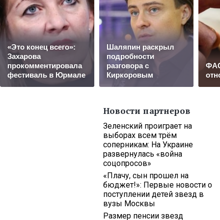
«Это конец всего»:
Шаляпин раскрыл
Захарова
подробности
прокомментировала
разговора с
ФАС
фестиваль в Юрмале
Киркоровым
отн
Новости партнеров
Зеленский проиграет на
выборах всем трём
соперникам: На Украине
развернулась «война
соцопросов»
«Плачу, сын прошел на
бюджет!»: Первые новости о
поступлении детей звезд в
вузы Москвы
Размер пенсии звезд