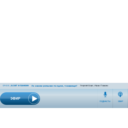
09:03
|
БОВТ И ПАНКИН
Георгий Бовт, Иван Панкин
По каким рельсам поедем, товарищи?
ЭФИР
ПОДКАСТЫ
ЭФИР