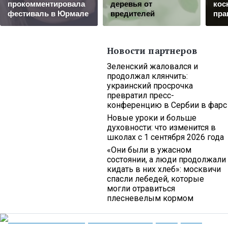
прокомментировала
деревья от
кос
фестиваль в Юрмале
вредителей
пра
Новости партнеров
Зеленский жаловался и
продолжал клянчить:
украинский просрочка
превратил пресс-
конференцию в Сербии в фарс
Новые уроки и больше
духовности: что изменится в
школах с 1 сентября 2026 года
«Они были в ужасном
состоянии, а люди продолжали
кидать в них хлеб»: москвичи
спасли лебедей, которые
могли отравиться
плесневелым кормом