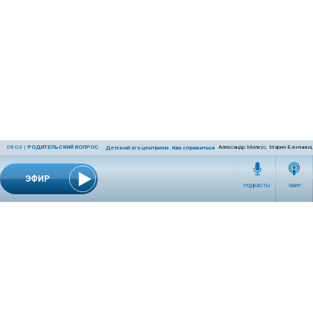
08:03
|
РОДИТЕЛЬСКИЙ ВОПРОС
Александр Милкус, Мария Баченина,
Детский эгоцентризм. Как справиться с ним родителям?
ЭФИР
ПОДКАСТЫ
ЭФИР