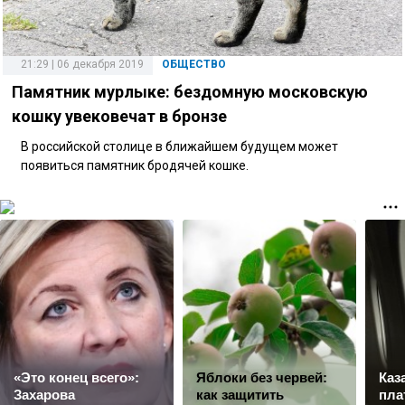
21:29 | 06 декабря 2019
ОБЩЕСТВО
Памятник мурлыке: бездомную московскую
кошку увековечат в бронзе
В российской столице в ближайшем будущем может
появиться памятник бродячей кошке.
«Это конец всего»:
Яблоки без червей:
Каз
Захарова
как защитить
пла