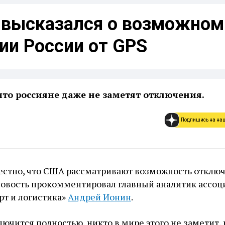
 высказался о возможном
ии России от GPS
 что россияне даже не заметят отключения.
Подпишись на на
вестно, что США рассматривают возможность отклю
 новость прокомментировал главный аналитик ассо
рт и логистика»
Андрей Ионин
.
лючится полностью, никто в мире этого не заметит,