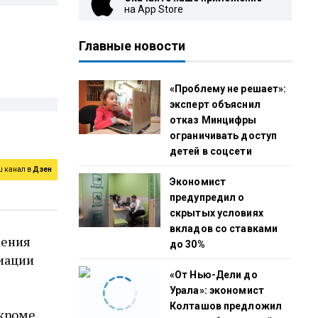
на App Store
Главные новости
«Проблему не решает»:
эксперт объяснил
отказ Минцифры
ограничивать доступ
детей в соцсети
ш канал в
Дзен
Экономист
предупредил о
скрытых условиях
вкладов со ставками
чения
до 30%
циации
«От Нью-Дели до
Урала»: экономист
Колташов предложил
 кроме