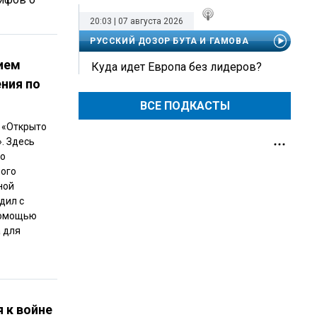
20:03 | 07 августа 2026
РУССКИЙ ДОЗОР БУТА И ГАМОВА
ием
Куда идет Европа без лидеров?
ния по
ВСЕ ПОДКАСТЫ
 «Открыто
. Здесь
го
ного
ной
дил с
помощью
 для
я к войне