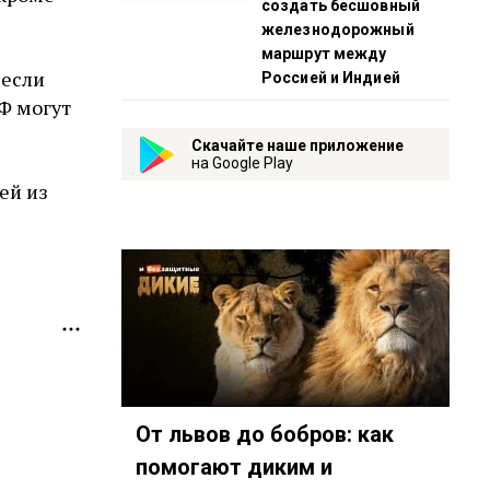
создать бесшовный
железнодорожный
маршрут между
 если
Россией и Индией
Ф могут
Скачайте наше приложение
на Google Play
ей из
От львов до бобров: как
помогают диким и