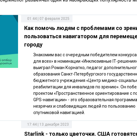
01:44 | 07 февраля 2025
Как помочь людям с проблемами со зрен
пользоваться навигатором для перемеще
городу
Знакомим вас с очередным победителем конкурса
для всех» в номинации «Инклюзивные IТ-решения»
выиграл Роман Корнатко, педагог дополнительно
образования Санкт-Петербургского государствен
бюджетного учреждения «Центр медико-социаль
реабилитации для инвалидов по зрению». Он побе
проектом «Пространственное ориентирование с 
GPS-навигации» - это образовательная программа
незрячих и слабовидящих людей по пользованию
спутниковой навигацией.
17:44 | 13 декабря 2023
Starlink - только цветочки. США готовятс