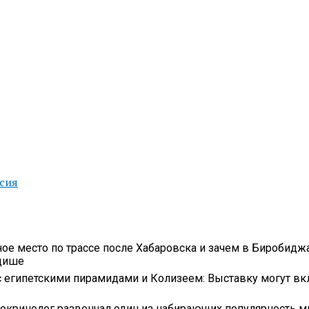
сия
ое место по трассе после Хабаровска и зачем в Биробидж
идише
с египетскими пирамидами и Колизеем: Выставку могут вк
докринолог развенчал один из набирающих популярность 