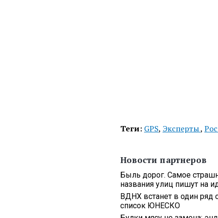
Теги:
GPS
,
Эксперты
,
Рос
Новости партнеров
Быль дорог. Самое страшн
названия улиц пишут на 
ВДНХ встанет в один ряд 
список ЮНЕСКО
Булки мясу не замена: эн