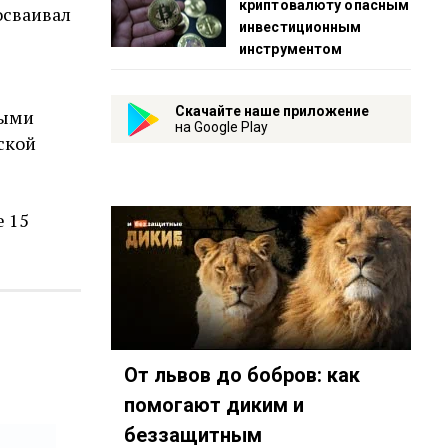
криптовалюту опасным
осваивал
инвестиционным
инструментом
Скачайте наше приложение
ными
на Google Play
ской
е 15
От львов до бобров: как
помогают диким и
беззащитным