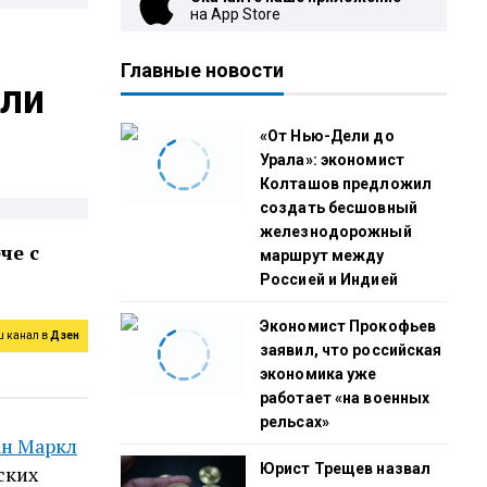
на App Store
Главные новости
или
«От Нью-Дели до
Урала»: экономист
Колташов предложил
создать бесшовный
железнодорожный
че с
маршрут между
Россией и Индией
Экономист Прокофьев
ш канал в
Дзен
заявил, что российская
экономика уже
работает «на военных
рельсах»
н Маркл
Юрист Трещев назвал
ских