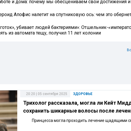
боте и дома: почему мы обесцениваем свои достижения и 
тероид Апофис налетит на спутниковую ось: чем это оберне
готок», убивает людей бактериями»: Отшельник-«императо
ть из автомата тещу, получил 11 лет колонии
Вс
20:20 | 05 сентября 2025
ЗДОРОВЬЕ
Трихолог рассказала, могла ли Кейт Мид
сохранить шикарные волосы после лечен
Принцесса могла проходить лечение щадящими с