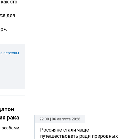
как это
тся для
р»,
е персоны
длтон
ия рака
22:00 | 06 августа 2026
пособами.
Россияне стали чаще
путешествовать ради природных