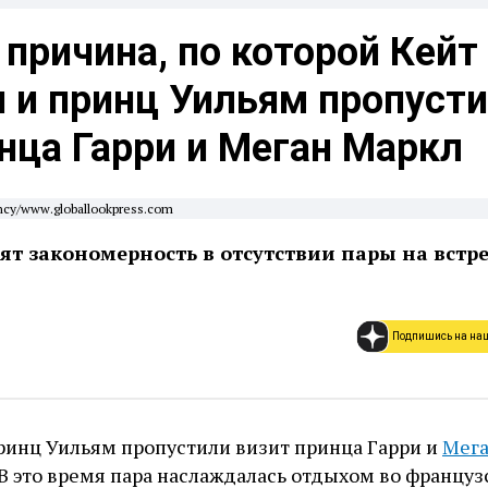
причина, по которой Кейт
 и принц Уильям пропуст
нца Гарри и Меган Маркл
ncy/www.globallookpress.com
т закономерность в отсутствии пары на встре
Подпишись на на
ринц Уильям пропустили визит принца Гарри и
Мега
В это время пара наслаждалась отдыхом во француз