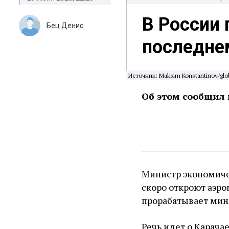
В России 
Бец Денис
последнем
Источник: Maksim Konstantinov/glo
Об этом сообщил 
Министр экономиче
скоро откроют аэро
прорабатывает мин
Речь идет о Карача