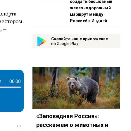
создать бесшовный
железнодорожный
опорта.
маршрут между
вестором.
Россией и Индией
, —
Скачайте наше приложение
на Google Play
Юрий Афонин: Запад делает расчет не на военное поражение, а на разрушение России изнутри
00:00
«Заповедная Россия»:
расскажем о животных и