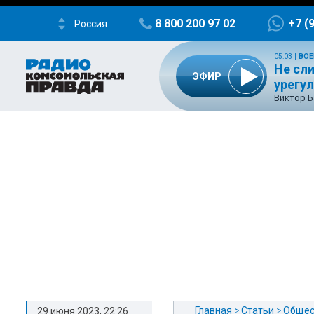
8 800 200 97 02
+7 (
Россия
05:03
|
ВОЕ
Не сл
ЭФИР
урегу
Виктор Б
Главная
Статьи
Общес
29 июня 2023, 22:26