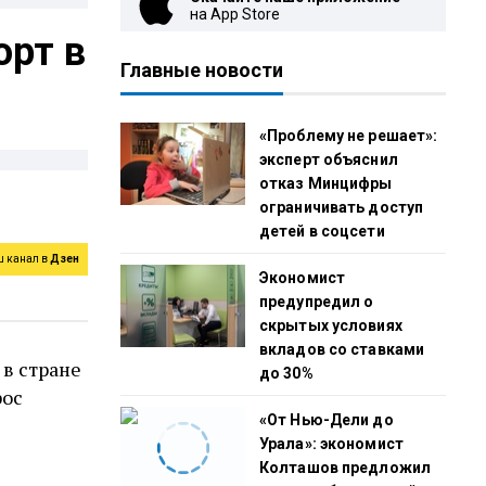
на App Store
орт в
Главные новости
«Проблему не решает»:
эксперт объяснил
отказ Минцифры
ограничивать доступ
детей в соцсети
ш канал в
Дзен
Экономист
предупредил о
скрытых условиях
вкладов со ставками
в стране
до 30%
рос
«От Нью-Дели до
Урала»: экономист
Колташов предложил