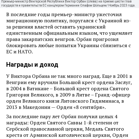
Премьер-министр Венгерской Республики Виктор Орбан (слева) на приеме шести глав
государств и правительств ЕС канцлером Германии Олафом Шольцем/ Ноябрь 2023 года.
В последние годы премьер-министр ужесточил
миграционную политику, поругался с Украиной из-
за решения властей оставить украинский
единственным официальным языком, что ущемляет
права закарпатских венгров. Орбан пригрозил
блокировать любые попытки Украины сблизиться с
ЕС и НАТО.
Награды и доход
У Виктора Орбана не так много наград. Еще в 2001 в
Венгрии ему вручили Большой крест ордена Заслуг,
в 2004 в Ватикане – Большой крест ордена Святого
Григория Великого, в 2009 в Литве – Гранд-офицер
орден Великого князя Литовского Гядиминаса, в
2013 в Македонии — Орден «8 сентября».
За последние пару лет Орбан получил целых 4
награды: Орден Святого Саввы 1-й степени от
Сербской православной церкви, Медаль Святого
креста от Армянской католической церкви, Орден