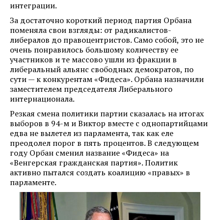
интеграции.
За достаточно короткий период партия Орбана
поменяла свои взгляды: от радикалистов-
либералов до правоцентристов. Само собой, это не
очень понравилось большому количеству ее
участников и те массово ушли из фракции в
либеральный альянс свободных демократов, по
сути — к конкурентам «Фидеса». Орбана назначили
заместителем председателя Либерального
интернационала.
Резкая смена политики партии сказалась на итогах
выборов в 94-м и Виктор вместе с однопартийцами
едва не вылетел из парламента, так как еле
преодолел порог в пять процентов. В следующем
году Орбан сменил название «Фидеса» на
«Венгерская гражданская партия». Политик
активно пытался создать коалицию «правых» в
парламенте.