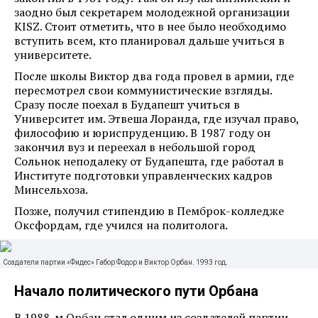
заодно был секретарем молодежной организации
KISZ. Стоит отметить, что в нее было необходимо
вступить всем, кто планировал дальше учиться в
университете.
После школы Виктор два года провел в армии, где
пересмотрел свои коммунистические взгляды.
Сразу после поехал в Будапешт учиться в
Университет им. Этвеша Лоранда, где изучал право,
философию и юриспруденцию. В 1987 году он
закончил вуз и переехал в небольшой город
Сольнок неподалеку от Будапешта, где работал в
Институте подготовки управленческих кадров
Минсельхоза.
Позже, получил стипендию в Пемброк-колледже
Оксфордам, где учился на политолога.
Cоздатели партии «Фидес» Габор Фодор и Виктор Орбан. 1993 год.
Начало политического пути Орбана
В 1988-м Орбан стал одним из создателей партии