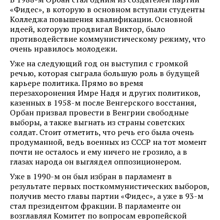
«Фидес», в которую в основном вступали студенты
Колледжа повышения квалификации. Основной
идеей, которую продвигал Виктор, было
противодействие коммунистическому режиму, что
очень нравилось молодежи.
Уже на следующий год он выступил с громкой
речью, которая сыграла большую роль в будущей
карьере политика. Прямо во время
перезахоронения Имре Надя и других политиков,
казенных в 1958-м после Венгерского восстания,
Орбан призвал провести в Венгрии свободные
выборы, а также выгнать из страны советских
солдат. Стоит отметить, что речь его была очень
продуманной, ведь военных из СССР на тот момент
почти не осталось и ему ничего не грозило, а в
глазах народа он выглядел оппозиционером.
Уже в 1990-м он был избран в парламент в
результате первых посткоммунистических выборов,
получив место главы партии «Фидес», а уже в 93-м
стал президентом фракции. В парламенте он
возглавлял Комитет по вопросам европейской