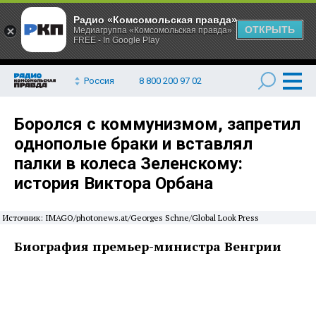
Радио «Комсомольская правда»
ОТКРЫТЬ
Медиагруппа «Комсомольская правда»
FREE - In Google Play
Россия
8 800 200 97 02
Боролся с коммунизмом, запретил
однополые браки и вставлял
палки в колеса Зеленскому:
история Виктора Орбана
Источник: IMAGO/photonews.at/Georges Schne/Global Look Press
Биография премьер-министра Венгрии