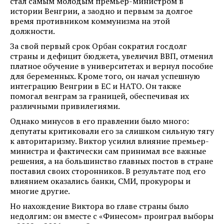
стал самым молодым премьер-министром в
истории Венгрии, а заодно и первым за долгое
время противником коммунизма на этой
должности.
За свой первый срок Орбан сократил госдолг
страны и дефицит бюджета, увеличил ВВП, отменил
платное обучение в университетах и вернул пособие
для беременных. Кроме того, он начал успешную
интеграцию Венгрии в ЕС и НАТО. Он также
помогал венграм за границей, обеспечивая их
различными привилегиями.
Однако минусов в его правлении было много:
депутаты критиковали его за слишком сильную тягу
к авторитаризму. Виктор усилил влияние премьер-
министра и фактически сам принимал все важные
решения, а на большинство главных постов в стране
поставил своих сторонников. В результате под его
влиянием оказались банки, СМИ, прокуроры и
многие другие.
Но нахождение Виктора во главе страны было
недолгим: он вместе с «Финесом» проиграл выборы