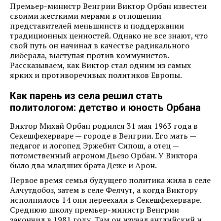
Премьер-министр Венгрии Виктор Орбан известен
своими жесткими мерами в отношении
представителей меньшинств и поддержании
традиционных ценностей. Однако не все знают, что
свой путь он начинал в качестве радикального
либерала, выступая против коммунистов.
Рассказываем, как Виктор стал одним из самых
ярких и противоречивых политиков Европы.
Как парень из села решил стать
политологом: детство и юность Орбана
Виктор Михай Орбан родился 31 мая 1963 года в
Секешфехерваре — городе в Венгрии. Его мать —
педагог и логопед Эржебнт Сипош, а отец —
потомственный агроном Дьезо Орбан. У Виктора
было два младших брата Деже и Арон.
Первое время семья будущего политика жила в селе
Алчутдобоз, затем в селе Фелчут, а когда Виктору
исполнилось 14 они переехали в Секешфехерваре.
Среднюю школу премьер-министр Венгрии
закончил в 1981 году. Там он изучал английский и