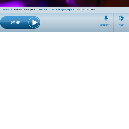
10:03
|
ГЛАВНЫЕ ТЕМЫ ДНЯ
Сергей Григорьев
Главное. О чем говорит страна
ЭФИР
ПОДКАСТЫ
ЭФИР
1 час назад
ОБЩЕСТВО
Эксперт предупредил о схемах мошенников с
самозапретом на кредиты
Никита Блисс рассказал, что злоумышленники могут
убеждать людей самостоятельно снять защитное
ограничение.