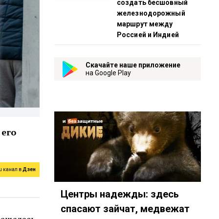
создать бесшовный
железнодорожный
маршрут между
Россией и Индией
Скачайте наше приложение
на Google Play
 его
ш канал в
Дзен
Центры надежды: здесь
спасают зайчат, медвежат