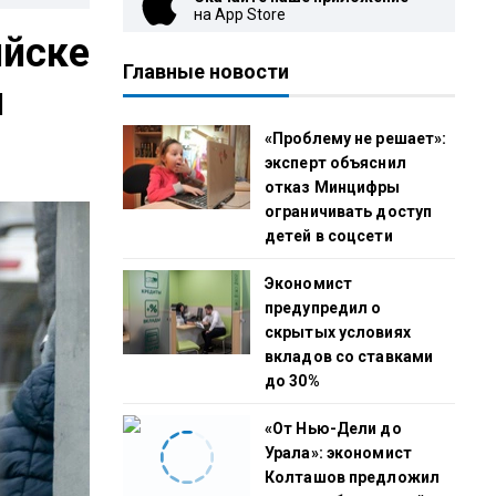
на App Store
ийске
Главные новости
я
«Проблему не решает»:
эксперт объяснил
отказ Минцифры
ограничивать доступ
детей в соцсети
Экономист
предупредил о
скрытых условиях
вкладов со ставками
до 30%
«От Нью-Дели до
Урала»: экономист
Колташов предложил