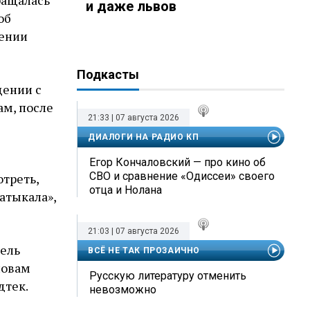
ращалась
и даже львов
об
нении
Подкасты
щении с
ам, после
21:33 | 07 августа 2026
ДИАЛОГИ НА РАДИО КП
Егор Кончаловский — про кино об
СВО и сравнение «Одиссеи» своего
отреть,
отца и Нолана
затыкала»,
21:03 | 07 августа 2026
тель
ВСЁ НЕ ТАК ПРОЗАИЧНО
ловам
Русскую литературу отменить
дтек.
невозможно