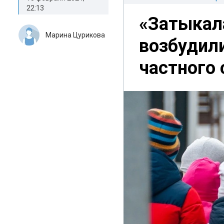
22:13
«Затыкал
Марина Цурикова
возбудили
частного 