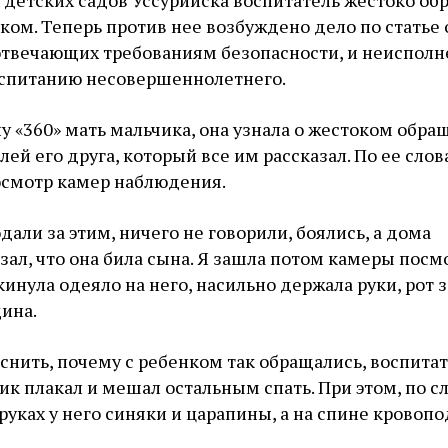
 детских садов Уссурийска воспитатель жестоко об
ком. Теперь против нее возбуждено дело по статье 
 отвечающих требованиям безопасности, и неиспол
оспитанию несовершеннолетнего.
у «360» мать мальчика, она узнала о жестоком обра
ей его друга, который все им рассказал. По ее слов
осмотр камер наблюдения.
али за этим, ничего не говорили, боялись, а дома
зал, что она била сына. Я зашла потом камеры посм
кинула одеяло на него, насильно держала руки, рот 
ина.
снить, почему с ребенком так обращались, воспита
чик плакал и мешал остальным спать. При этом, по с
руках у него синяки и царапины, а на спине кровопо