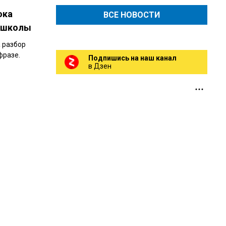
ока
ВСЕ НОВОСТИ
й школы
а разбор
фразе.
Подпишись на наш канал
в Дзен