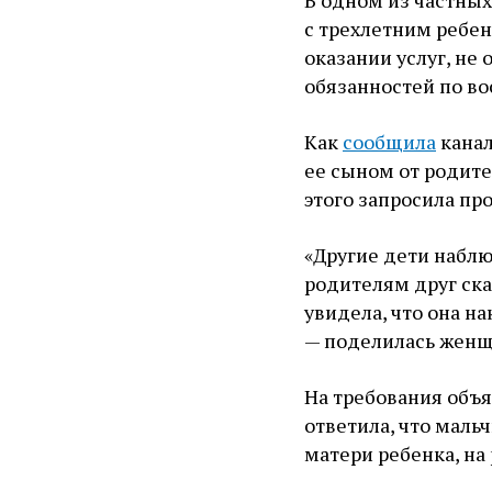
В одном из частных
с трехлетним ребен
оказании услуг, не
обязанностей по в
Как
сообщила
канал
ее сыном от родител
этого запросила пр
«Другие дети наблюд
родителям друг ска
увидела, что она на
— поделилась женщ
На требования объя
ответила, что маль
матери ребенка, на 