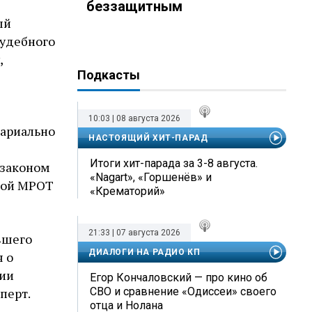
беззащитным
ый
судебного
,
Подкасты
10:03 | 08 августа 2026
тариально
НАСТОЯЩИЙ ХИТ-ПАРАД
Итоги хит-парада за 3-8 августа.
 законом
«Nagart», «Горшенёв» и
рой МРОТ
«Крематорий»
21:33 | 07 августа 2026
вшего
ДИАЛОГИ НА РАДИО КП
я о
нии
Егор Кончаловский — про кино об
перт.
СВО и сравнение «Одиссеи» своего
отца и Нолана