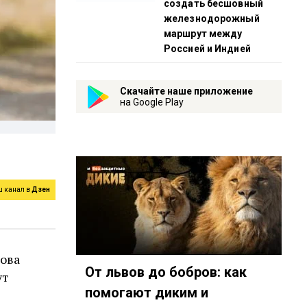
создать бесшовный
железнодорожный
маршрут между
Россией и Индией
Скачайте наше приложение
на Google Play
ш канал в
Дзен
ова
От львов до бобров: как
ут
помогают диким и