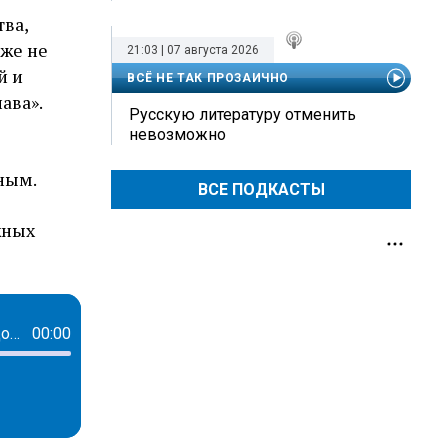
тва,
же не
21:03 | 07 августа 2026
й и
ВСЁ НЕ ТАК ПРОЗАИЧНО
ава».
Русскую литературу отменить
невозможно
ным.
ВСЕ ПОДКАСТЫ
жных
Творец невидимого фронта или кто создает пространства для комфорта каждого сотрудника: история Елены Савченко
00:00