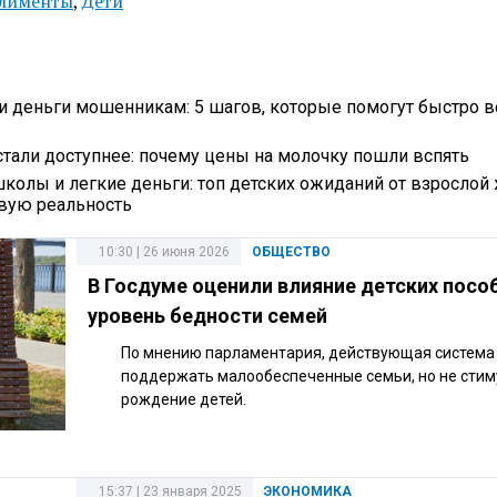
лименты
,
Дети
ли деньги мошенникам: 5 шагов, которые помогут быстро в
стали доступнее: почему цены на молочку пошли вспять
школы и легкие деньги: топ детских ожиданий от взрослой 
овую реальность
10:30 | 26 июня 2026
ОБЩЕСТВО
В Госдуме оценили влияние детских посо
уровень бедности семей
По мнению парламентария, действующая система
поддержать малообеспеченные семьи, но не стим
рождение детей.
15:37 | 23 января 2025
ЭКОНОМИКА