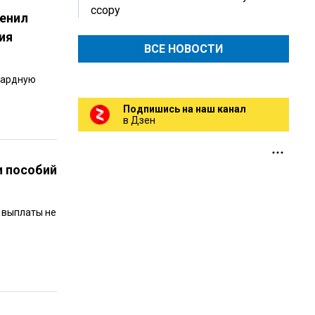
ссору
ценил
ия
ВСЕ НОВОСТИ
нгардную
Подпишись на наш канал
в Дзен
и пособий
 выплаты не