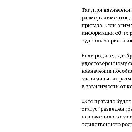
Так, при назначени
размер алиментов,
приказа. Если али
информация об их 
судебных приставо
Если родитель добр
удостоверенному со
назначении пособи
минимальных разме
в зависимости от к
«Это правило будет
статус "разведен (
назначении ежемес
единственного роди