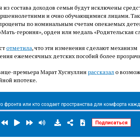
ня из состава доходов семьи будут исключены средс
ршеннолетними и очно обучающимися лицами. Так
 проценты по номинальным счетам опекаемых дете
«Мать-героиня», орден или медаль «Родительская сл
ист
отметила
, что эти изменения сделают механизм
чения ежемесячных детских пособий более прозрач
 вице-премьера Марат Хуснуллин
рассказал
о возмо
йной ипотеке.