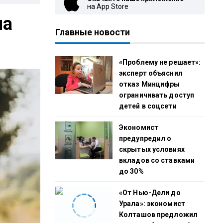
на App Store
ла
Главные новости
«Проблему не решает»:
эксперт объяснил
отказ Минцифры
ограничивать доступ
детей в соцсети
Экономист
предупредил о
скрытых условиях
вкладов со ставками
до 30%
«От Нью-Дели до
Урала»: экономист
Колташов предложил