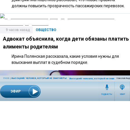
должны повысить прозрачность пассажирских перевозок.
9 часов назад
ОБЩЕСТВО
Адвокат объяснила, когда дети обязаны платить
алименты родителям
Ирина Полянская рассказала, какие условия нужны для
взыскания выплат в судебном порядке.
19:03
|
ВЫСОЦКИЙ. ЧЕЛОВЕК, КОТОРЫЙ НЕ ЗНАЛ МЕРЫ
Николай Анд
Высоцкий: человек, который не знал меры (часть 
ЭФИР
ПОДКАСТЫ
ЭФИР