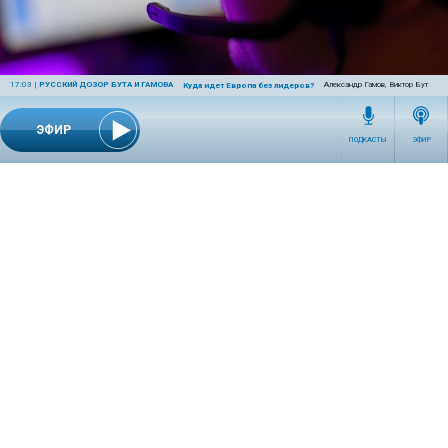
17:03
|
РУССКИЙ ДОЗОР БУТА И ГАМОВА
Александр Гамов, Виктор Бут
Куда идет Европа без лидеров?
ЭФИР
ПОДКАСТЫ
ЭФИР
9 часов назад
ОБЩЕСТВО
Эксперт предупредил о схемах мошенников с
самозапретом на кредиты
Никита Блисс рассказал, что злоумышленники могут
убеждать людей самостоятельно снять защитное
ограничение.
СЕТЕВОЕ ИЗДАНИЕ RADIOKP.RU ЗАРЕГИСТРИРОВАНО РОСКОМНАДЗОРОМ,