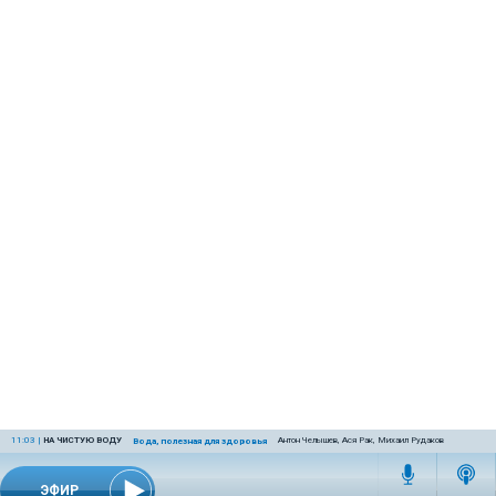
11:03
|
НА ЧИСТУЮ ВОДУ
Антон Челышев, Ася Рак, Михаил Рудаков
Вода, полезная для здоровья
ЭФИР