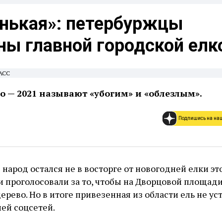
нькая»: петербуржцы
ны главной городской елк
ТАСС
о — 2021 называют «убогим» и «облезлым».
Подпишись на на
народ остался не в восторге от новогодней елки это
 проголосовали за то, чтобы на Дворцовой площад
ерево. Но в итоге привезенная из области ель не ус
ей соцсетей.