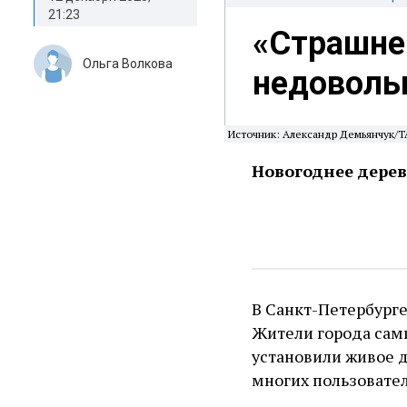
21:23
«Страшне
Ольга Волкова
недоволь
Источник: Александр Демьянчук/
Новогоднее дерев
В Санкт-Петербурге 
Жители города сами
установили живое д
многих пользовател