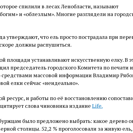
которое спилили в лесах Ленобласти, называют
богим» и «облезлым». Многие разглядели на городс
да утверждают, что ель просто пострадала при пере
вскоре должны распушиться.
й площади устанавливают искусственную елку. В э
бщил председатель городского Комитета по печати и
 средствами массовой информации Владимир Рябо
вой елки сейчас «неидеально».
ой ресурс, и работы по её восстановлению сопостав
 цитирует слова чиновника издание
Life.
буржцам было предложено выбрать: какое дерево о
ерной столицы. 52,2 % проголосовали за живую ель, 