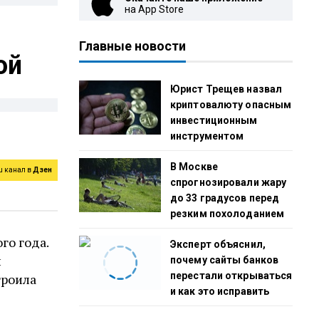
на App Store
Главные новости
ой
Юрист Трещев назвал
криптовалюту опасным
инвестиционным
инструментом
В Москве
ш канал в
Дзен
спрогнозировали жару
до 33 градусов перед
резким похолоданием
го года.
Эксперт объяснил,
и
почему сайты банков
перестали открываться
троила
и как это исправить