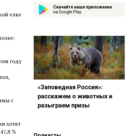
Скачайте наше приложение
на Google Play
кой елке
возке:
том году
вол,
«Заповедная Россия»:
расскажем о животных и
имы с
разыграем призы
ни хотят
47,8 %
Подкасты