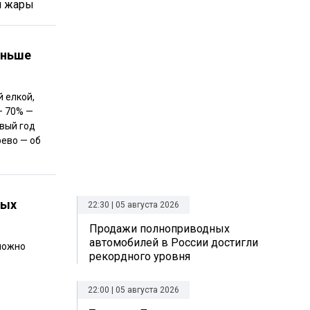
й жары
еньше
й елкой,
— 70% —
овый год
рево — об
ных
22:30 | 05 августа 2026
Продажи полноприводных
автомобилей в России достигли
 можно
рекордного уровня
22:00 | 05 августа 2026