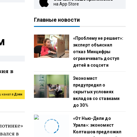
на App Store
Главные новости
м
«Проблему не решает»:
эксперт объяснил
отказ Минцифры
ограничивать доступ
детей в соцсети
вия в
Экономист
предупредил о
скрытых условиях
ш канал в
Дзен
вкладов со ставками
до 30%
«От Нью-Дели до
лотинке»
Урала»: экономист
Колташов предложил
вался в