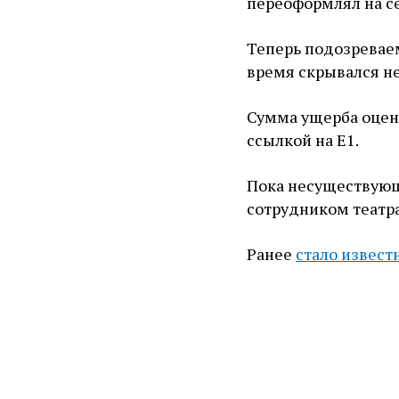
переоформлял на с
Теперь подозреваем
время скрывался не
Сумма ущерба оцен
ссылкой на Е1.
Пока несуществующ
сотрудником театра
Ранее
стало извест