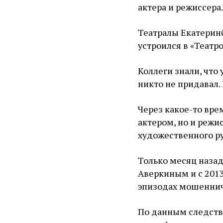
актера и режиссера.
Театралы Екатеринб
устроился в «Театро
Коллеги знали, что
никто не придавал.
Через какое-то врем
актером, но и реж
художественного р
Только месяц назад
Аверкиным и с 2013
эпизодах мошеннич
По данным следств