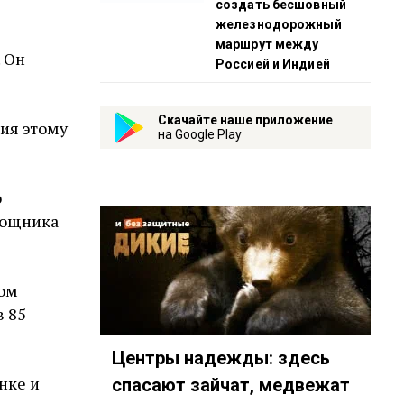
создать бесшовный
железнодорожный
маршрут между
 Он
Россией и Индией
Скачайте наше приложение
ния этому
на Google Play
о
мощника
ном
в 85
Центры надежды: здесь
нке и
спасают зайчат, медвежат