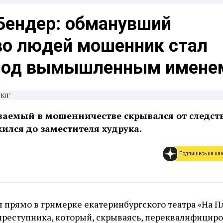
Бендер: обманувший
о людей мошенник стал
под вымышленным имене
"КП"
ваемый в мошенничестве скрывался от следст
жился до заместителя худрука.
Подпишись на на
 прямо в гримерке екатеринбургского театра «На П
преступника, который, скрываясь, переквалифициро