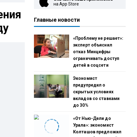
на App Store
ения
Главные новости
ду
«Проблему не решает»:
эксперт объяснил
отказ Минцифры
ограничивать доступ
детей в соцсети
Экономист
предупредил о
скрытых условиях
вкладов со ставками
до 30%
«От Нью-Дели до
Урала»: экономист
Колташов предложил