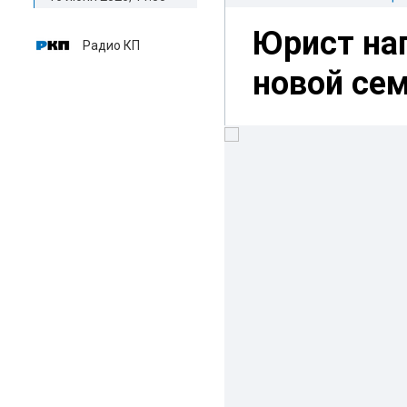
Юрист на
Радио КП
новой се