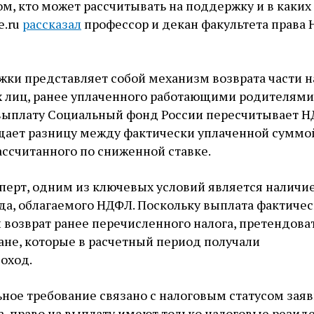
том, кто может рассчитывать на поддержку и в каких
e.ru
рассказал
профессор и декан факультета права
ки представляет собой механизм возврата части н
 лиц, ранее уплаченного работающими родителями
 выплату Социальный фонд России пересчитывает Н
ащает разницу между фактически уплаченной суммо
ассчитанного по сниженной ставке.
перт, одним из ключевых условий является наличи
да, облагаемого НДФЛ. Поскольку выплата фактиче
 возврат ранее перечисленного налога, претендоват
ане, которые в расчетный период получали
оход.
ное требование связано с налоговым статусом заяв
, право на выплату имеют только налоговые резид