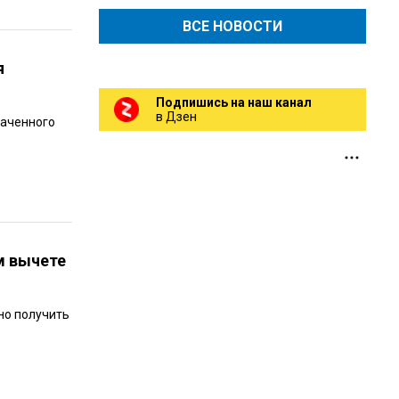
ВСЕ НОВОСТИ
я
Подпишись на наш канал
в Дзен
лаченного
м вычете
 но получить