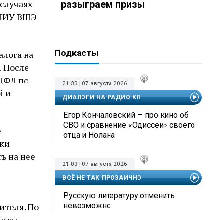
 случаях
разыграем призы
 НИУ ВШЭ
Подкасты
алога на
. После
ДФЛ по
21:33 | 07 августа 2026
й и
ДИАЛОГИ НА РАДИО КП
Егор Кончаловский — про кино об
СВО и сравнение «Одиссеи» своего
е
отца и Нолана
ски
ь на нее
21:03 | 07 августа 2026
ВСЁ НЕ ТАК ПРОЗАИЧНО
Русскую литературу отменить
ителя. По
невозможно
енты