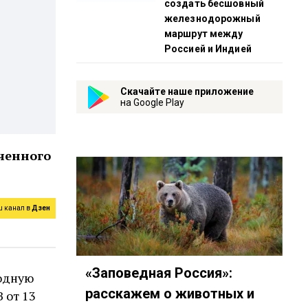
создать бесшовный
железнодорожный
маршрут между
Россией и Индией
Скачайте наше приложение
на Google Play
аченного
ш канал в
Дзен
«Заповедная Россия»:
годную
расскажем о животных и
 от 13