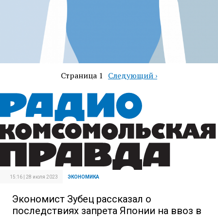
Страница 1
Следующая
Следующий ›
Нумерация
страница
страниц
15:16 | 28 июля 2023
ЭКОНОМИКА
Экономист Зубец рассказал о
последствиях запрета Японии на ввоз в