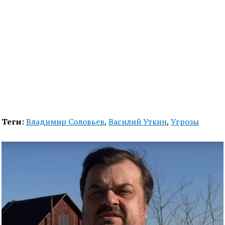
Теги:
Владимир Соловьев
,
Василий Уткин
,
Угрозы