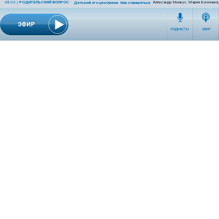
08:03
|
РОДИТЕЛЬСКИЙ ВОПРОС
Александр Милкус, Мария Баченина,
Детский эгоцентризм. Как справиться с ним родителям?
ЭФИР
ПОДКАСТЫ
ЭФИР
СЕТЕВОЕ ИЗДАНИЕ RADIOKP.RU ЗАРЕГИСТРИРОВАНО РОСКОМНАДЗОРОМ,
СВИДЕТЕЛЬСТВО ЭЛ № ФС77-76389 ОТ 26.07.2019 ГОДА.
УЧРЕДИТЕЛЬ И РЕДАКЦИЯ АО «ИЗДАТЕЛЬСКИЙ ДОМ «КОМСОМОЛЬСКАЯ
ПРАВДА». ГЕНЕРАЛЬНЫЙ ДИРЕКТОР: НОСОВА ОЛЕСЯ ВЯЧЕСЛАВОВНА.
ИЗДАТЕЛЬ: КОРШУНОВ ИЛЬЯ СЕРГЕЕВИЧ. ШEФ РЕДАКТОР: КУЗЬМИН ДМИТРИЙ
ВЛАДИМИРОВИЧ.
RADIOKPWEB@KP.RU
ТЕЛЕФОН РЕДАКЦИИ: +7 (495) 665-75-28 127015, Г. МОСКВА,
УЛ. НОВОДМИТРОВСКАЯ, Д.5А СТР.8 , ЭТАЖ 7
ИСКЛЮЧИТЕЛЬНЫЕ ПРАВА НА МАТЕРИАЛЫ, РАЗМЕЩЁННЫЕ В СЕТЕВОМ ИЗДАНИИ
RADIOKP.RU (WWW.RADIOKP.RU), В СООТВЕТСТВИИ С ЗАКОНОДАТЕЛЬСТВОМ
РОССИЙСКОЙ ФЕДЕРАЦИИ ОБ ОХРАНЕ РЕЗУЛЬТАТОВ ИНТЕЛЛЕКТУАЛЬНОЙ
ДЕЯТЕЛЬНОСТИ ПРИНАДЛЕЖАТ АО «ИЗДАТЕЛЬСКИЙ ДОМ «КОМСОМОЛЬСКАЯ
ПРАВДА» ©, И НЕ ПОДЛЕЖАТ ИСПОЛЬЗОВАНИЮ ДРУГИМИ ЛИЦАМИ В КАКОЙ БЫ
ТО НИ БЫЛО ФОРМЕ БЕЗ ПИСЬМЕННОГО РАЗРЕШЕНИЯ ПРАВООБЛАДАТЕЛЯ.
ПРИОБРЕТЕНИЕ ПРАВ: +7 (495) 970-19-51 (
KP@KP.RU
)