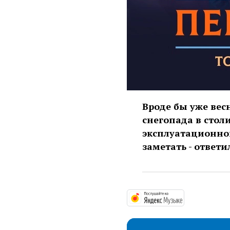
Вроде бы уже весн
снегопада в стол
эксплуатационно
заметать - ответ
https://mus