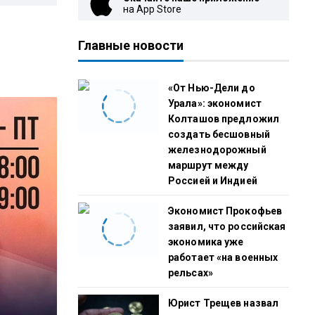
на App Store
Главные новости
«От Нью-Дели до
Урала»: экономист
Колташов предложил
создать бесшовный
железнодорожный
маршрут между
Россией и Индией
Экономист Прокофьев
заявил, что российская
экономика уже
работает «на военных
рельсах»
Юрист Трещев назвал