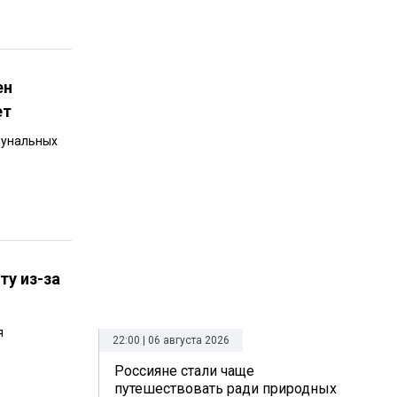
ен
ет
мунальных
ту из-за
я
22:00 | 06 августа 2026
Россияне стали чаще
путешествовать ради природных