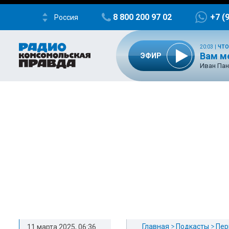
8 800 200 97 02
+7 (
Россия
20:03
|
ЧТО
Вам м
ЭФИР
Иван Пан
Главная
Подкасты
Пер
11 марта 2025, 06:36