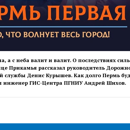
а, а с неба валит и валит. О последствиях сил
ице Прикамья рассказал руководитель Дорожн
й службы Денис Курышев. Как долго Пермь бу
ил инженер ГИС-Центра ПГНИУ Андрей Шихов.
ic.yandex.ru/album/32355161