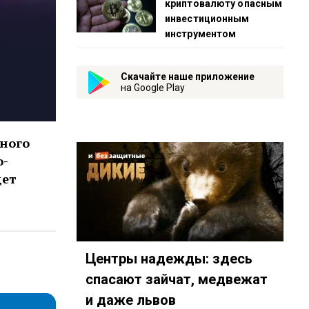
криптовалюту опасным
инвестиционным
инструментом
Скачайте наше приложение
на Google Play
ьного
о-
дет
Центры надежды: здесь
спасают зайчат, медвежат
и даже львов