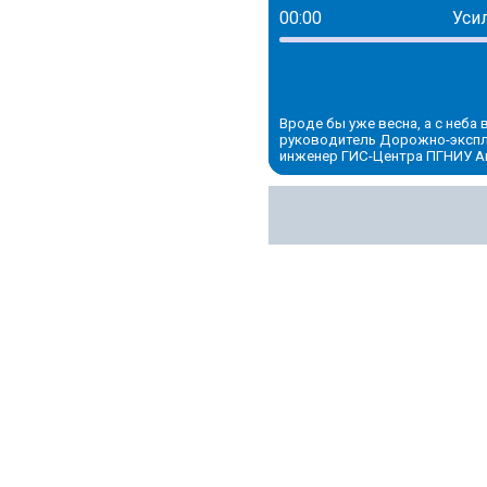
00:00
Уси
Вроде бы уже весна, а с неба
руководитель Дорожно-эксплу
инженер ГИС-Центра ПГНИУ А