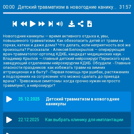
00:00
Детский травматизм в новогодние каникулы
31:57
Новогодние каникулы — время активного отдыха и, увы,
повышенного травматизма. Как обезопасить детей от травм на
горках, катках и даже дома? Что делать, если неприятность всё же
произошла? Рассказали: - Алексей Белокрылов — оперирующий
врач-травматолог-ортопед КДКБ, кандидат медицинских наук. -
Владимир Крылов — главный детский нейрохирург Пермского края,
заведующий отделением нейрохирургии КДКБ. Обсудили: - Главные
опасности праздников: как избежать травм на зимних
аттракционах и в быту? - Первая помощь при ушибах, растяжениях
и подозрениях на сотрясение: что можно сделать до приезда
врача? - Тревожные симптомы: когда срочно нужен не просто
травмпункт, а нейрохирург?
25.12.2025
Детский травматизм в новогодние
каникулы
22.12.2025
Как выбрать клинику для имплантации