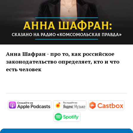
Анна Шафран - про то, как российское
законодательство определяет, кто и что
есть человек
https://podcasts.apple.com/ru/pod
https://music.yandex
http
https://open.spotify.