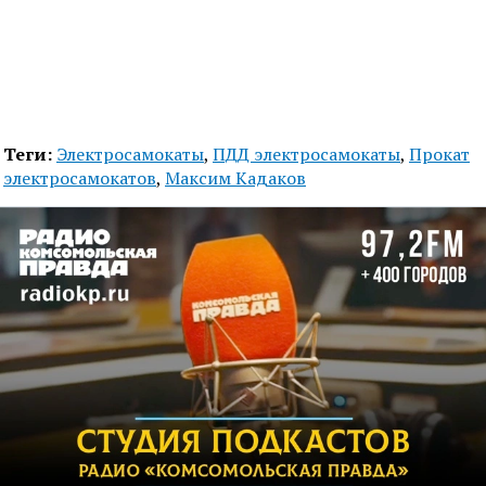
Теги:
Электросамокаты
,
ПДД электросамокаты
,
Прокат
электросамокатов
,
Максим Кадаков