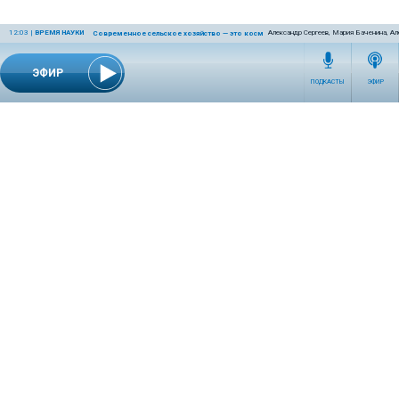
12:03
|
ВРЕМЯ НАУКИ
Александр Сергеев, Мария Баченина, Ал
Современное сельское хозяйство — это космос! Или даже круче!
ЭФИР
ПОДКАСТЫ
ЭФИР
СЕТЕВОЕ ИЗДАНИЕ RADIOKP.RU ЗАРЕГИСТРИРОВАНО РОСКОМНАДЗОРОМ,
СВИДЕТЕЛЬСТВО ЭЛ № ФС77-76389 ОТ 26.07.2019 ГОДА.
УЧРЕДИТЕЛЬ И РЕДАКЦИЯ АО «ИЗДАТЕЛЬСКИЙ ДОМ «КОМСОМОЛЬСКАЯ
ПРАВДА». ГЕНЕРАЛЬНЫЙ ДИРЕКТОР: НОСОВА ОЛЕСЯ ВЯЧЕСЛАВОВНА.
ИЗДАТЕЛЬ: КОРШУНОВ ИЛЬЯ СЕРГЕЕВИЧ. ШEФ РЕДАКТОР: КУЗЬМИН ДМИТРИЙ
ВЛАДИМИРОВИЧ.