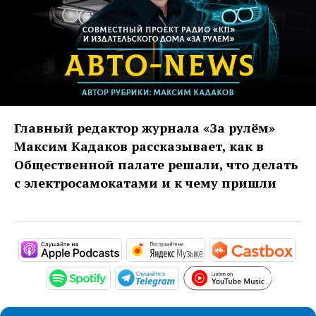
Главный редактор журнала «За рулём»
Максим Кадаков рассказывает, как в
Общественной палате решали, что делать
с электросамокатами и к чему пришли
https://podcasts.apple.com/ru/podc
https://music.yandex
http
https://
https://open.spotify.com/show/1LlVy
https://t.me/mavestreamb