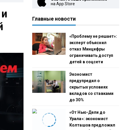
на App Store
 и
Главные новости
й
«Проблему не решает»:
эксперт объяснил
отказ Минцифры
ограничивать доступ
детей в соцсети
Экономист
предупредил о
скрытых условиях
вкладов со ставками
до 30%
«От Нью-Дели до
Урала»: экономист
Колташов предложил