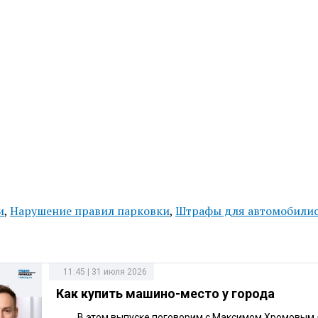
и
,
Нарушение правил парковки
,
Штрафы для автомобили
11:45 | 31 июля 2026
Как купить машино-место у города
В этом выпуске поговорим с Максимом Хромовым