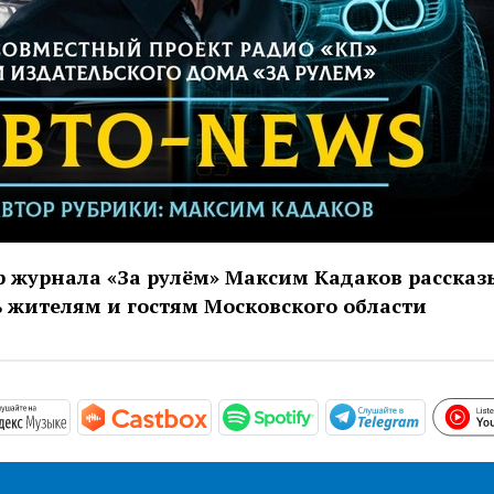
 журнала «За рулём» Максим Кадаков рассказ
ь жителям и гостям Московского области
/podcasts.apple.com/ru/podcast/авто-news/id1605797685
https://music.yandex.ru/album/20710502
https://castbox.fm/channel/id486
https://open.spotif
https://