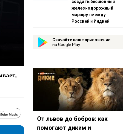
создать бесшовный
железнодорожный
маршрут между
Россией и Индией
Скачайте наше приложение
на Google Play
ывает,
https://www.youtube.com/playlist?list=PL9be-_-0
2066?country=ru
y.com/show/1LlVy7YN3FoWqS8aucIzNi
t.me/mavestreambot/app?startapp=rkp-auto-news
От львов до бобров: как
помогают диким и