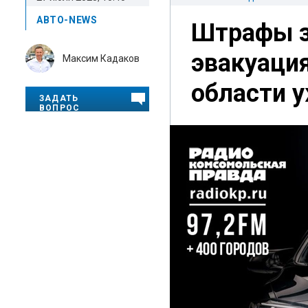
АВТО-NEWS
Штрафы з
эвакуаци
Максим Кадаков
области 
ЗАДАТЬ
ВОПРОС