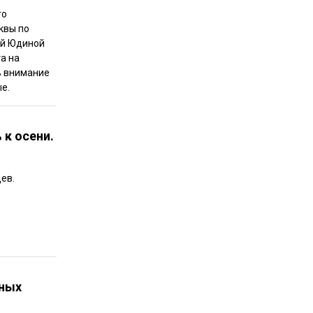
го
квы по
ой Юдиной
а на
ть внимание
е.
к осени.
ев.
тных