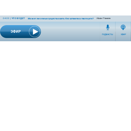
04:03
|
ЧТО БУДЕТ
Иван Панкин
Может ли семья существовать без штампа в паспорте?
ЭФИР
ПОДКАСТЫ
ЭФИР
СЕТЕВОЕ ИЗДАНИЕ RADIOKP.RU ЗАРЕГИСТРИРОВАНО РОСКОМНАДЗОРОМ,
СВИДЕТЕЛЬСТВО ЭЛ № ФС77-76389 ОТ 26.07.2019 ГОДА.
УЧРЕДИТЕЛЬ И РЕДАКЦИЯ АО «ИЗДАТЕЛЬСКИЙ ДОМ «КОМСОМОЛЬСКАЯ
ПРАВДА». ГЕНЕРАЛЬНЫЙ ДИРЕКТОР: НОСОВА ОЛЕСЯ ВЯЧЕСЛАВОВНА.
ИЗДАТЕЛЬ: КОРШУНОВ ИЛЬЯ СЕРГЕЕВИЧ. ШEФ РЕДАКТОР: КУЗЬМИН ДМИТРИЙ
ВЛАДИМИРОВИЧ.
RADIOKPWEB@KP.RU
ТЕЛЕФОН РЕДАКЦИИ: +7 (495) 665-75-28 127015, Г. МОСКВА,
УЛ. НОВОДМИТРОВСКАЯ, Д.5А СТР.8 , ЭТАЖ 7
ИСКЛЮЧИТЕЛЬНЫЕ ПРАВА НА МАТЕРИАЛЫ, РАЗМЕЩЁННЫЕ В СЕТЕВОМ ИЗДАНИИ
RADIOKP.RU (WWW.RADIOKP.RU), В СООТВЕТСТВИИ С ЗАКОНОДАТЕЛЬСТВОМ