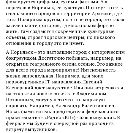
фиксируется цифрами, сухими фактами. А я,
переехав в Норильск, ее чувствую. Потому что есть
очень много городов на территории Арктики, где-
то за Полярным кругом, но это не города, это такая
заселённая территория, где можно комфортно
жить. Там создаются современные культурные
объекты, строят торговые центры, но никакого
отношения к городу это не имеет.
А Норильск – это настоящий город с историческим
бэкграундом. Достаточно побывать, например, на
открытии театрального сезона осенью. Это важное
для всего города мероприятие! Интенсивность
жизни запредельная. Например, для моих
первокурсников IT-направления Евгений
Касперский дает напутствие. Или они встречаются
на открытии нового объекта с Владимиром
Потаниным, могут у него что-то напрямую
спросить. Например, Александр Валентинович
Новак (заместитель председателя федерального
правительства – «Радио «КП») - наш выпускник. В
феврале мы будем в очередной раз проводить
встречу выпускников.