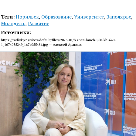
Теги:
Норильск
,
Образование
,
Университет
,
Заполярье
,
Молодежь
,
Развитие
Источники:
https://radiokp.ru/sites/default/files/2023-01/biznes-lanch-960-kh-640-
1_1674055249_1674055484.jpg — Алексей Арлюков