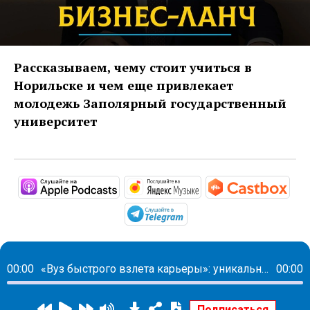
Рассказываем, чему стоит учиться в
Норильске и чем еще привлекает
молодежь Заполярный государственный
университет
https://podcasts.apple.com/us/podc
https://music.yandex
http
https://t.me/mavestrea
00:00
«Вуз быстрого взлета карьеры»: уникальное явление - 98% выпускников норильского вуза трудоустраиваются
00:00