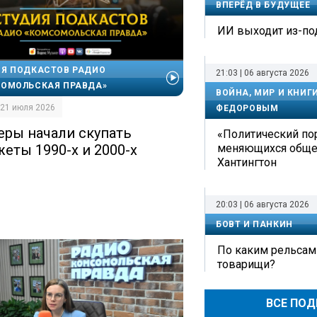
ВПЕРЁД В БУДУЩЕЕ
ИИ выходит из-по
Я ПОДКАСТОВ РАДИО
21:03 | 06 августа 2026
ОМОЛЬСКАЯ ПРАВДА»
ВОЙНА, МИР И КНИГ
| 21 июля 2026
ФЕДОРОВЫМ
еры начали скупать
«Политический по
меняющихся обще
жеты 1990-х и 2000-х
Хантингтон
20:03 | 06 августа 2026
БОВТ И ПАНКИН
По каким рельсам
товарищи?
ВСЕ ПО