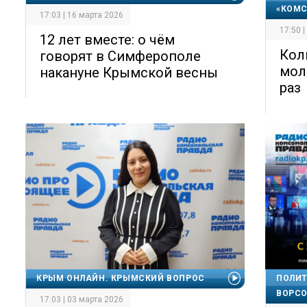
«КОМС
17:03 | 16 марта 2026
17:50 
12 лет вместе: о чём
Кол
говорят в Симферополе
мол
накануне Крымской весны
раз
КРЫМ ОНЛАЙН. КРЫМСКИЙ ВОПРОС
ПОЛИТ
ВОРС
17:03 | 03 марта 2026