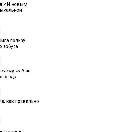
ал ИИ новым
зыкальной
нила пользу
о арбуза
почему жаб не
 огорода
а, как правильно
Завершена