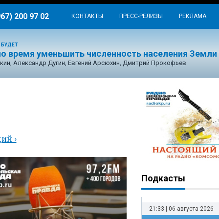
967) 200 97 02
КОНТАКТЫ
ПРЕСС-РЕЛИЗЫ
РЕКЛАМА
 БУДЕТ
о время уменьшить численность населения Земли
кин, Александр Дугин, Евгений Арсюхин, Дмитрий Прокофьев
ая
ий ›
Подкасты
21:33 | 06 августа 2026