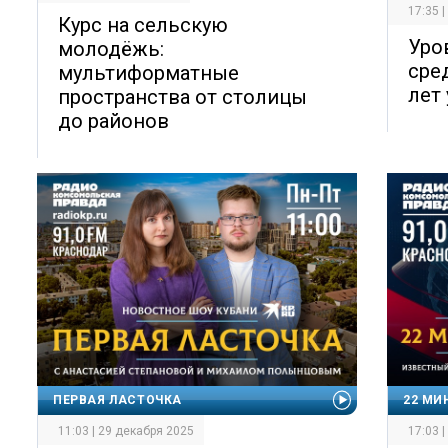
17:35 
Курс на сельскую
Уро
молодёжь:
сре
мультиформатные
лет
пространства от столицы
до районов
ПЕРВАЯ ЛАСТОЧКА
22 МИ
11:03 | 29 декабря 2025
17:03 