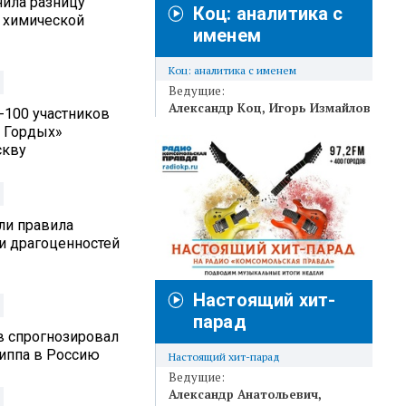
нила разницу
Коц: аналитика с
 химической
именем
Коц: аналитика с именем
Ведущие:
Александр Коц
Игорь Измайлов
п-100 участников
 Гордых»
скву
ли правила
и драгоценностей
Настоящий хит-
парад
в спрогнозировал
риппа в Россию
Настоящий хит-парад
Ведущие:
Александр Анатольевич