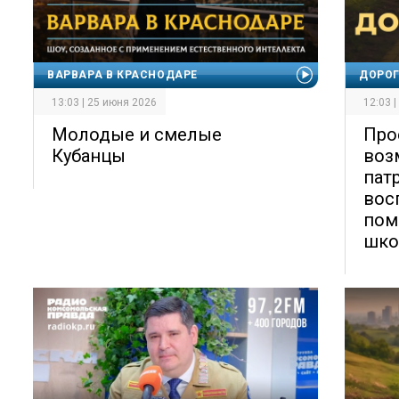
ВАРВАРА В КРАСНОДАРЕ
ДОРО
13:03 | 25 июня 2026
12:03 
Молодые и смелые
Про
Кубанцы
воз
пат
вос
пом
шко