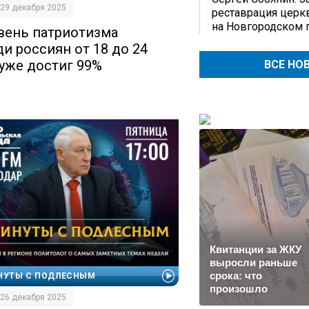
| 29 декабря 2025
реставрация церк
на Новгородском 
вень патриотизма
ди россиян от 18 до 24
 уже достиг 99%
ВСЕ НО
Квитанции за ЖКУ
выросли раньше
срока: что
НУТЫ С ПОДЛЕСНЫМ
произошло
| 26 декабря 2025