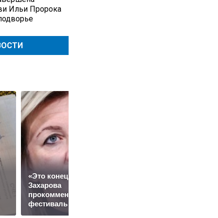
ви Ильи Пророка
подворье
ВОСТИ
«Это конец всего»:
Захарова
Путин наградил
прокомментировала
Баскова особым
фестиваль в Юрмале
орденом