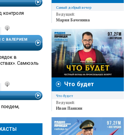
Самый добрый вечер
д контроля
Ведущий:
Мария Баченина
И С ВАЛЕРИЕМ
рядок в
ствах». Самюэль
Что будет
Что будет
Ведущий:
 поедем,
Иван Панкин
ДКАСТЫ