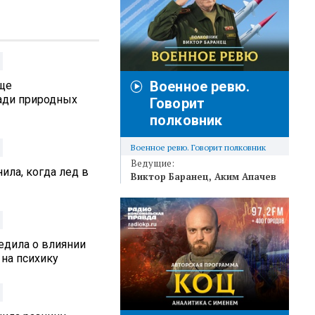
Военное ревю.
аще
ади природных
Говорит
полковник
Военное ревю. Говорит полковник
Ведущие:
ила, когда лед в
Виктор Баранец
Аким Апачев
едила о влиянии
 на психику