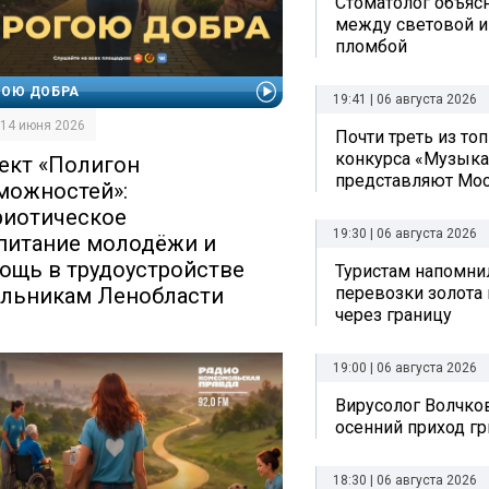
Стоматолог объяс
между световой и
пломбой
ГОЮ ДОБРА
19:41 | 06 августа 2026
| 14 июня 2026
Почти треть из то
конкурса «Музыка
ект «Полигон
представляют Мо
можностей»:
риотическое
19:30 | 06 августа 2026
питание молодёжи и
ощь в трудоустройстве
Туристам напомни
льникам Ленобласти
перевозки золота 
через границу
19:00 | 06 августа 2026
Вирусолог Волчко
осенний приход г
18:30 | 06 августа 2026