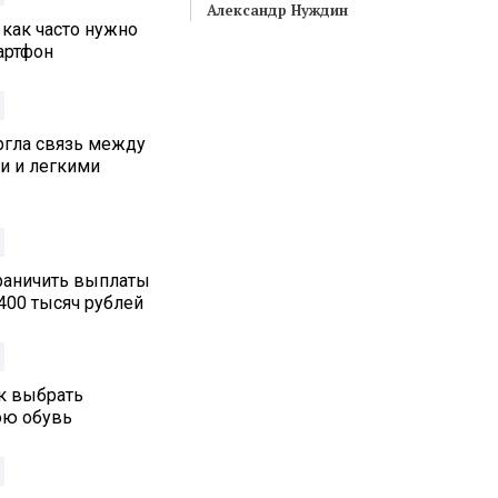
Александр Нуждин
 как часто нужно
артфон
ргла связь между
и и легкими
граничить выплаты
400 тысяч рублей
ак выбрать
юю обувь