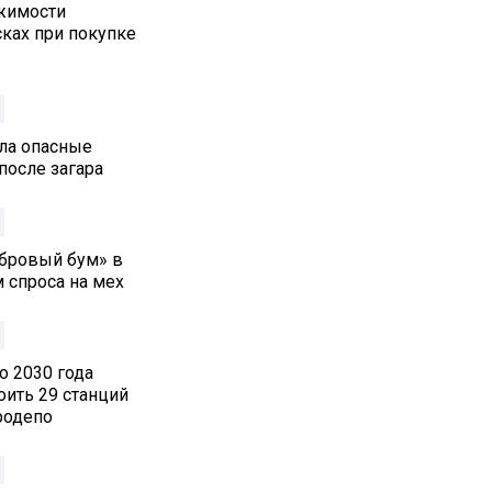
жимости
ках при покупке
ла опасные
после загара
обровый бум» в
 спроса на мех
о 2030 года
оить 29 станций
родепо