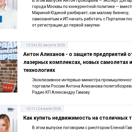
В этом выпуске Антон Прокофьев — эксперт Депа
города Москвы по конкурентной политике — вмест
Мариной Юдиной разбирает, как малому бизнесу,
самозанятым и ИП начать работать с Порталом по
от регистрации до первой закупки.
12:54 | 02 августа 2026
Антон Алиханов - о защите предприятий о
лазерных комплексах, новых самолетах 
технологиях
Эксклюзивное интервью министра промышленнос
торговли России Антона Алиханова политобозре
Радио КП Александру Гамову
10:11 | 24 июля 2026
Как купить недвижимость на столичных т
В этом выпуске поговорим с риелтором Еленой Га