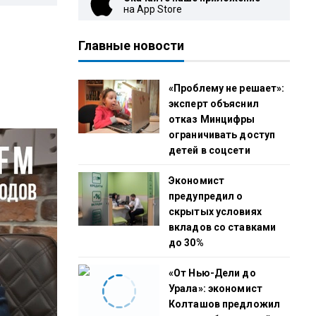
на App Store
Главные новости
«Проблему не решает»:
эксперт объяснил
отказ Минцифры
ограничивать доступ
детей в соцсети
Экономист
предупредил о
скрытых условиях
вкладов со ставками
до 30%
«От Нью-Дели до
Урала»: экономист
Колташов предложил