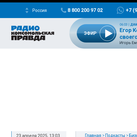
8 800 200 97 02
+7 (
Россия
06:03
|
ДИА
Егор К
ЭФИР
своего
Игорь Ем
Главная
Подкасты
Биз
23 апреля 2025, 13:03