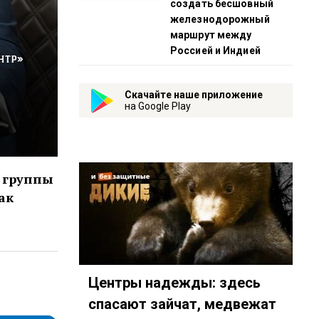
создать бесшовный
железнодорожный
маршрут между
Россией и Индией
Скачайте наше приложение
на Google Play
й группы
ак
Центры надежды: здесь
698
eambot/app?startapp=biznes-lanch_105_player
спасают зайчат, медвежат