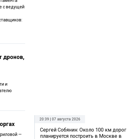
ртамента
е с ведущей
ставщиков:
т дронов,
и
ти и
вателю
20:39 | 07 августа 2026
оргах
Сергей Собянин: Около 100 км дорог
вриловой —
планируется построить в Москве в