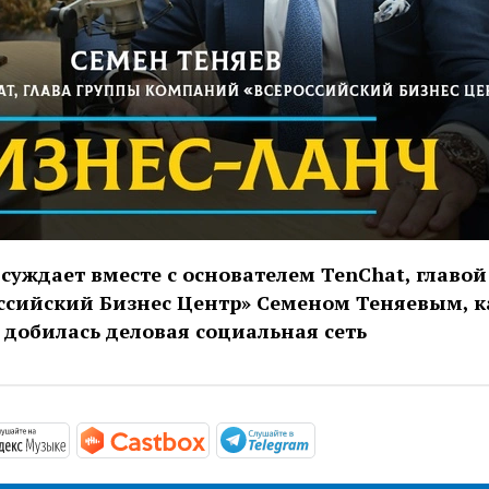
суждает вместе с основателем TenChat, главо
ссийский Бизнес Центр» Семеном Теняевым, к
о добилась деловая социальная сеть
/podcasts.apple.com/us/podcast/бизнес-ланч/id1656217113
https://music.yandex.ru/album/24174699
https://castbox.fm/channel/id5223
https://t.me/mavestr