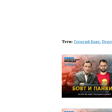
Теги:
Георгий Бовт
,
Пере