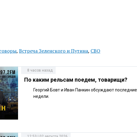
говоры
,
Встреча Зеленского и Путина
,
СВО
8 часов назад
По каким рельсам поедем, товарищи?
Георгий Бовт и Иван Панкин обсуждают последни
недели.
12:53 | 02 августа 2026