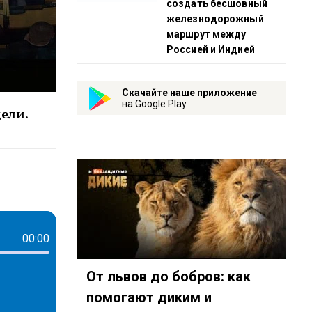
создать бесшовный
железнодорожный
маршрут между
Россией и Индией
Скачайте наше приложение
на Google Play
ели.
?mt=2&amp;app=podca…
знает-id3270758?country=ru
eambot/app?startapp=rkp-bovt-znajet_271
00:00
От львов до бобров: как
помогают диким и