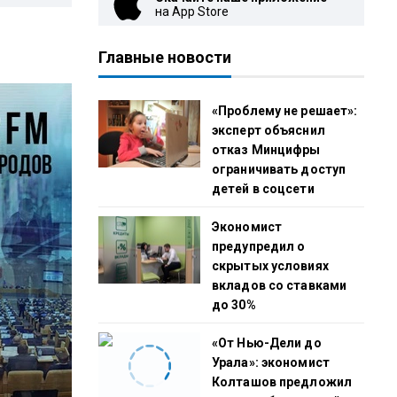
на App Store
Главные новости
«Проблему не решает»:
эксперт объяснил
отказ Минцифры
ограничивать доступ
детей в соцсети
Экономист
предупредил о
скрытых условиях
вкладов со ставками
до 30%
«От Нью-Дели до
Урала»: экономист
Колташов предложил