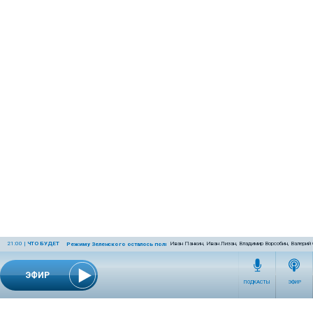
21:00
|
ЧТО БУДЕТ
Иван Панкин, Иван Лизан, Владимир Ворсобин, Валерий
Режиму Зеленского осталось полгода
ЭФИР
ПОДКАСТЫ
ЭФИР