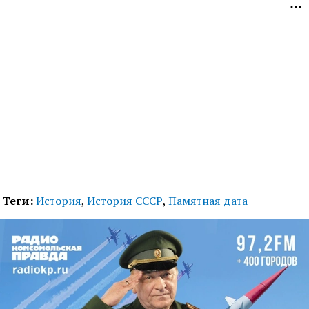
Теги:
История
,
История СССР
,
Памятная дата