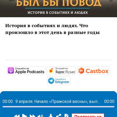
История в событиях и людях. Что
произошло в этот день в разные годы
https://podcasts.apple.com/ru/po
https://music.yandex
http
https://t.me/mavestrea
00:00
9 апреля. Начало «Пражской весны», выпуск романа «У последней черты» Валентина Пикуля
00:00