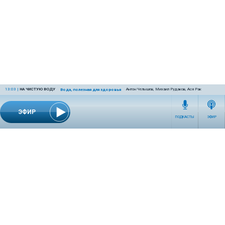
13:03
|
НА ЧИСТУЮ ВОДУ
Антон Челышев, Михаил Рудаков, Ася Рак
Вода, полезная для здоровья
ЭФИР
ПОДКАСТЫ
ЭФИР
СЕТЕВОЕ ИЗДАНИЕ RADIOKP.RU ЗАРЕГИСТРИРОВАНО РОСКОМНАДЗОРОМ,
СВИДЕТЕЛЬСТВО ЭЛ № ФС77-76389 ОТ 26.07.2019 ГОДА.