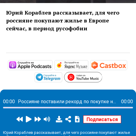
Юрий Кораблев рассказывает, для чего
россияне покупают жилье в Европе
сейчас, в период русофобии
https://podcasts.apple.com/ru/podc
https://music.yandex
http
https://www.y
https://t.me/mavestreambot/app?
00:00
Россияне поставили рекорд по покупке недвижимости в Испании
00:00
Юрий Кораблев рассказывает, для чего россияне покупают жилье