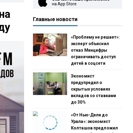
на App Store
на
Главные новости
ду
«Проблему не решает»:
эксперт объяснил
отказ Минцифры
ограничивать доступ
детей в соцсети
Экономист
предупредил о
скрытых условиях
вкладов со ставками
до 30%
«От Нью-Дели до
Урала»: экономист
Колташов предложил