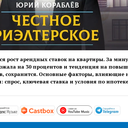
ся рост арендных ставок на квартиры. За ми
ожала на 30 процентов и тенденция на повыш
в, сохранится. Основные факторы, влияющие 
: спрос, ключевая ставка и условия по ипотеке
https://www.you
/podcasts.apple.com/ru/podcast/честное-риэлторское/id15
https://music.yandex.ru/album/10175988
https://castbox.fm/channel/Чест
htt