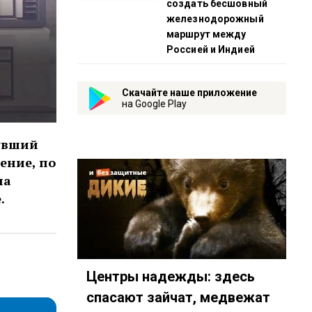
создать бесшовный
железнодорожный
маршрут между
Россией и Индией
Скачайте наше приложение
на Google Play
нувший
ение, по
на
.
tube.com/playlist?list=PL9be-_-0g6vi9zpA4dLY4BaXTmGTZ
03022400
ное-риэлторское-id4863545?country=ru
ps://t.me/mavestreambot/app?startapp=rkp-chestnoje-rielto
Центры надежды: здесь
спасают зайчат, медвежат