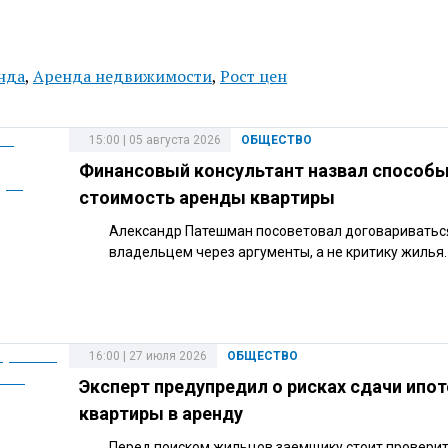
нда
,
Аренда недвижимости
,
Рост цен
15:00 | 05 августа 2026
ОБЩЕСТВО
Финансовый консультант назвал способы
стоимость аренды квартиры
Александр Патешман посоветовал договариватьс
владельцем через аргументы, а не критику жилья.
16:00 | 27 июля 2026
ОБЩЕСТВО
Эксперт предупредил о рисках сдачи ипо
квартиры в аренду
Перед поиском жильцов заемщику стоит провери