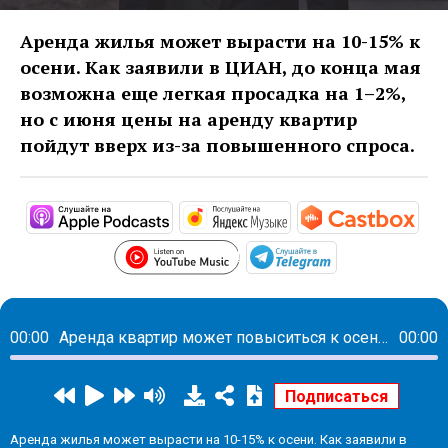
Аренда жилья может вырасти на 10-15% к
осени. Как заявили в ЦИАН, до конца мая
возможна еще легкая просадка на 1–2%,
но с июня цены на аренду квартир
пойдут вверх из-за повышенного спроса.
https://podcasts.apple.com/ru/podc
https://music.yandex
http
https://www.youtube.com/p
https://t.me/m
00:00
Аренда квартир может повыситься к осени на 10-15%
00:00
Аренда жилья может вырасти на 10-15% к осени. Как заявили в