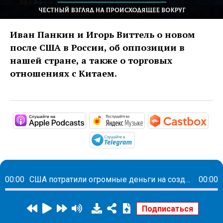
Иван Панкин и Игорь Виттель о новом
после США в России, об оппозиции в
нашей стране, а также о торговых
отношениях с Китаем.
https://podcasts.apple.com/ru/podc
https://music.yandex
http
https://t.me/mavestrea
00:00
США потратили огромные деньги на создание оппозиции в России, но сделать им этого не удалось
00:00