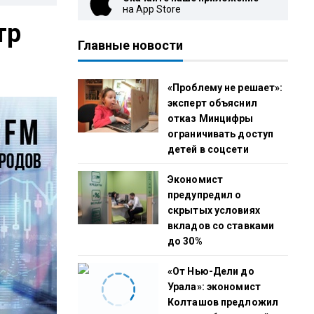
на App Store
тр
Главные новости
«Проблему не решает»:
эксперт объяснил
отказ Минцифры
ограничивать доступ
детей в соцсети
Экономист
предупредил о
скрытых условиях
вкладов со ставками
до 30%
«От Нью-Дели до
Урала»: экономист
Колташов предложил