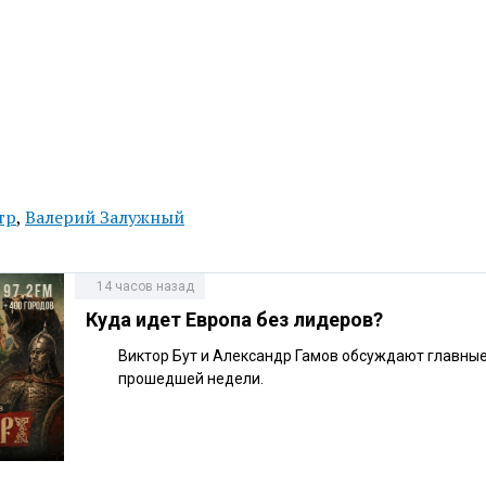
тр
,
Валерий Залужный
14 часов назад
Куда идет Европа без лидеров?
Виктор Бут и Александр Гамов обсуждают главны
прошедшей недели.