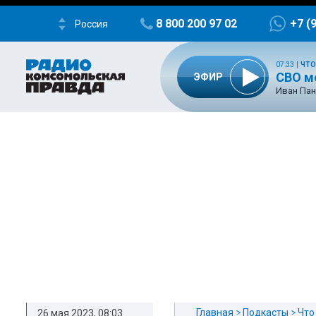
8 800 200 97 02
+7 (
Россия
07:33
|
ЧТО
СВО м
ЭФИР
Иван Пан
Главная
Подкасты
Что
26 мая 2023, 08:03