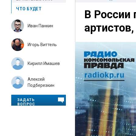
ЧТО БУДЕТ
В России
артистов
Иван Панкин
Игорь Виттель
Кирилл Имашев
Алексей
Подберезкин
ЗАДАТЬ
ВОПРОС