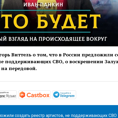
орь Виттель о том, что в России предложили с
 не поддерживающих СВО, о воскрешении Залуж
 на передовой.
/podcasts.apple.com/ru/podcast/что-будет/id1657352105
https://music.yandex.ru/album/24235490
https://castbox.fm/channel/id5231
https://t.me/mavestr
ложили создать реестр артистов, не поддерживающих СВО