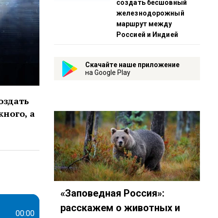
создать бесшовный
железнодорожный
маршрут между
Россией и Индией
Скачайте наше приложение
на Google Play
оздать
ного, а
048
eambot/app?startapp=chto-budet
«Заповедная Россия»:
расскажем о животных и
00:00