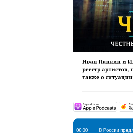
Иван Панкин и Иг
реестр артистов,
также о ситуации
https:/
00:00
В России пред