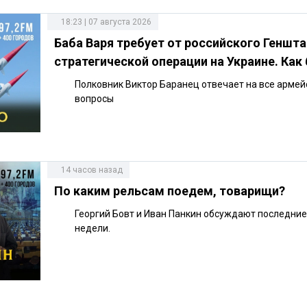
18:23 | 07 августа 2026
Баба Варя требует от российского Геншт
стратегической операции на Украине. Как
Полковник Виктор Баранец отвечает на все армей
вопросы
14 часов назад
По каким рельсам поедем, товарищи?
Георгий Бовт и Иван Панкин обсуждают последни
недели.