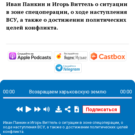
Иван Панкин и Игорь Виттель о ситуации
в зоне спецоперации, о ходе наступления
ВСУ, а также о достижении политических
целей конфликта.
https://podcasts.apple.com/ru/podc
https://music.yandex
http
https://t.me/mavestrea
00:00
Возвращаем харьковскую землю
00:00
Иван Панкин и Игорь Виттель о ситуации в зоне спецоперации, о
ходе наступления ВСУ, а также о достижении политических целей
конфликта.