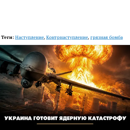
Теги:
Наступление
,
Контрнаступление
,
грязная бомба