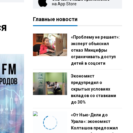
на App Store
Главные новости
ся
«Проблему не решает»:
эксперт объяснил
отказ Минцифры
ограничивать доступ
детей в соцсети
Экономист
предупредил о
скрытых условиях
вкладов со ставками
до 30%
«От Нью-Дели до
Урала»: экономист
Колташов предложил