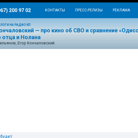
967) 200 97 02
КОНТАКТЫ
ПРЕСС-РЕЛИЗЫ
РЕКЛАМА
ЛОГИ НА РАДИО КП
ончаловский — про кино об СВО и сравнение «Одис
 отца и Нолана
ельянов, Егор Кончаловский
 будет