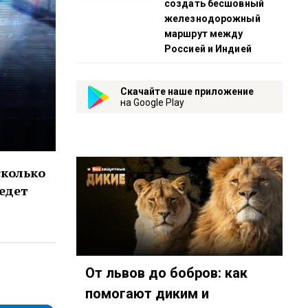
создать бесшовный
железнодорожный
маршрут между
Россией и Индией
Скачайте наше приложение
на Google Play
сколько
едет
От львов до бобров: как
048
eambot/app?startapp=chto-budet
помогают диким и