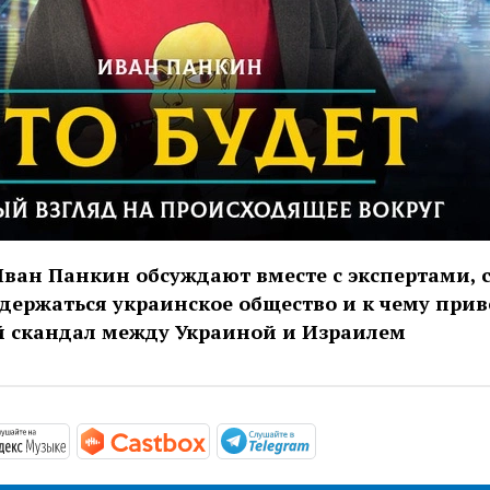
Иван Панкин обсуждают вместе с экспертами, 
держаться украинское общество и к чему прив
 скандал между Украиной и Израилем
/podcasts.apple.com/ru/podcast/что-будет/id1657352105
https://music.yandex.ru/album/24235490
https://castbox.fm/channel/id5231
https://t.me/mavestr