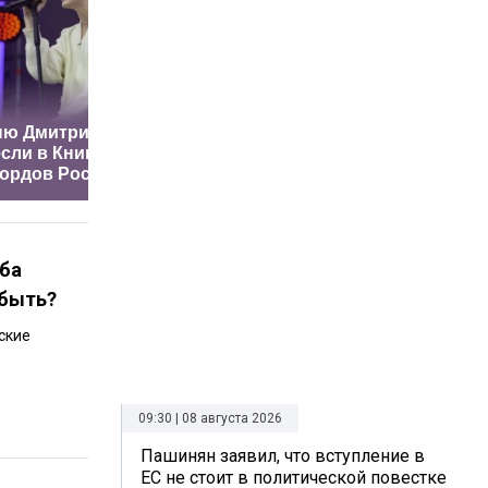
Почему даже
Как расп
ню Дмитриенко
крепкие отношения
мужчину
сли в Книгу
однажды начинают
того, как
ордов России
«уставать»
поздно
аба
 быть?
ские
09:30 | 08 августа 2026
Пашинян заявил, что вступление в
ЕС не стоит в политической повестке