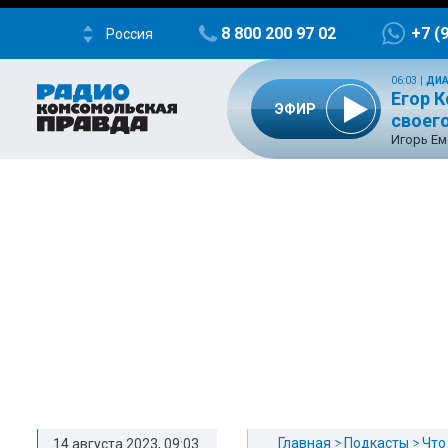
8 800 200 97 02
+7 (
Россия
06:03
|
ДИА
Егор К
ЭФИР
своего
Игорь Ем
Главная
Подкасты
Что
14 августа 2023, 09:03