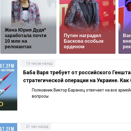
Жена Юрия Дудя*
заработала почти
Путин наградил
Ва
10 млн на
Баскова особым
вне
релокантах
орденом
рек
15 часов назад
Баба Варя требует от российского Геншт
стратегической операции на Украине. Как
Полковник Виктор Баранец отвечает на все армей
вопросы
21 час назад