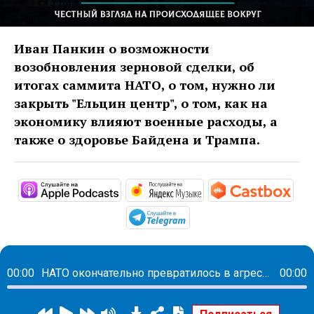
Иван Панкин о возможности
возобновления зерновой сделки, об
итогах саммита НАТО, о том, нужно ли
закрыть "Ельцин центр", о том, как на
экономику влияют военные расходы, а
также о здоровье Байдена и Трампа.
https://podcasts.apple.com/ru/podc
https://music.yandex
http
https://t.me/mavestrea
00:00
НАТО окончательно превратилось в агрессивный наступательный блок
00:00