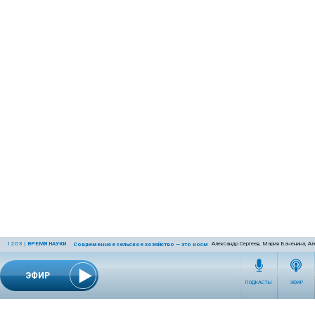
12:03
|
ВРЕМЯ НАУКИ
Александр Сергеев, Мария Баченина, Ал
Современное сельское хозяйство — это космос! Или даже круче!
ЭФИР
ПОДКАСТЫ
ЭФИР