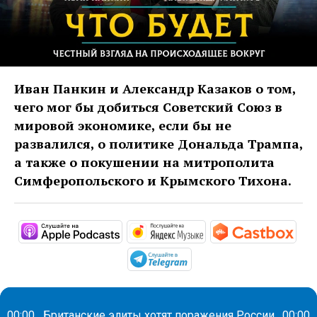
Иван Панкин и Александр Казаков о том,
чего мог бы добиться Советский Союз в
мировой экономике, если бы не
развалился, о политике Дональда Трампа,
а также о покушении на митрополита
Симферопольского и Крымского Тихона.
https://podcasts.apple.com/ru/podc
https://music.yandex
http
https://t.me/mavestrea
00:00
Британские элиты хотят поражения России
00:00