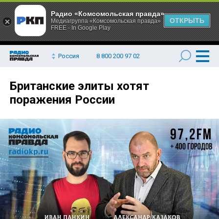
Радио «Комсомольская правда»
ОТКРЫТЬ
Медиагруппа «Комсомольская правда»
FREE - In Google Play
Россия
8 800 200 97 02
Британские элиты хотят
поражения России